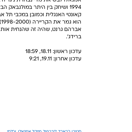
אמנאלו לבש את מדי נבחרת ניגריה ב
1994 ושיחק בין היתר במולנבאק הב
קאונטי האנגלית וכמובן במכבי תל אב
הו
אברהם גרנט, שהיה זה שהנחית אות
ברידג'.
עדכון ראשון: 18.11, 18:59
עדכון אחרון: 19.11, 9:21
סטיבן ג'רארד
ליברפול
מייקל אמנאלו
צ'לסי