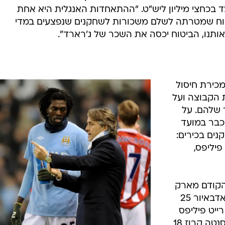
 בכחצי מיליון ליש"ט. "ההתאחדות האנגלית היא אחת
טוח שמטרתה לשלם משכורות לשחקנים שנפצעים במדי
ותנו, הביטוח יכסה את השכר של ג'רארד".
מכירת חיסול
 הקבוצה ועל
שלהם. על
כבר במועד
ים בכירים:
 פיליפס,
הקודם מארק
יוז בסכום כולל של 80 מיליון ליש"ט: אדבאיור 25
ליון ליש"ט, רייט פיליפס
8.5 מיליון ליש"ט, ג'ו 17 מיליון ליש"ט, סנטה קרוז 18