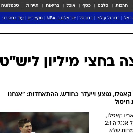
תרבות
סלבס
כסף
אוכל
בריאות
תיירות
טכנולוגיה
ראלי
כדורגל עולמי
כדורסל
ישראלים ב-NBA
תקצירים
עוד בספורט
ליגה אנגלית
ליגת העל
דני אבדיה
מונדיאל 2026
 העל
ליגה ספרדית
דאבל דריבל
NBA
נה
ליגה איטלקית
יורוליג וכדורסל אירופי
טבלאות
ו
ליגה גרמנית
ליגה לאומית
פודקאסטים
ה בחצי מיליון ליש"ט
ליגה צרפתית
נבחרות ישראל בכדורסל
מסכמים מחזור
שראל
ליגת האלופות
כדורסל נשים
אבא של שבת
ית
הליגה האירופית
מעל הטבעת
דרום אמריקה
סערה בממלכה
קאפלו, נפצע וייעדר כחודש. ההתאחדות: "אנחנו
טניס
 חיסול
טראש טוק
ביו קאפלו,
ספורט אמריקא
ששיתף את סטיבן ג'רארד בהפסד של אנגליה 2:1
פוקר
מרות שלא