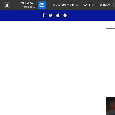
וואלה דואר
אופנה
עוד
שיתופי פעולה
קרא דואר
ציון 3
דאבל דריבל
י