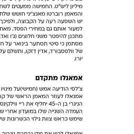
מיליון ליש"ט. החמישה ממעטים לשחק
והמאמן רוברטו מאנצ'יני חושש שלת
יש השפעה רעה על הקבוצה, ולפיכך י
למעור אותם גם במחירי הפסד. מא
מתכנן להיפטר משני חלוצים (ג'ו ואדב
מסתמן כי סיטי תסתער בינואר על חל
יורו.
אמאנלו מתקדם
צ'לסי הודיעה אמש (חמישי)על מינויו 
אמנאלו לעוזר המאמן הראשי של קרלו
הניגרי בן ה-45 יחליף את ריי וויל
שימש כראש צוות גילוי הכשרונות של 