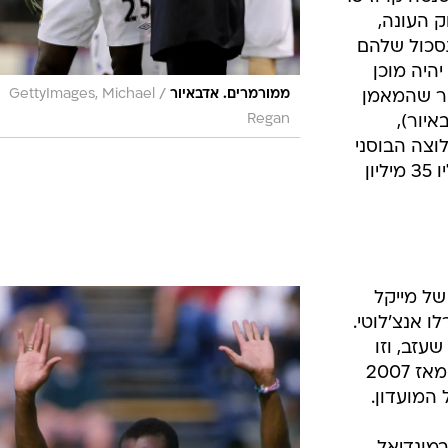
 העונה,
סכול שלהם
היה מוכן
/
חר שהמאמן
ממורמרים. אדבאיור
GettyImages, Michael
איור),
Regan
וצה הבוסני
של וולפסבורד, אדין דזקו, ותשלם עליו 35 מיליון
של מייקל
 אנצ'לוטי.
קינס שעזב, וזו
העמדה השנייה שלו במועדון אחרי שמאז 2007
המועדון.