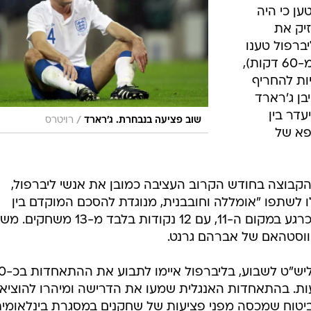
ענפים נוספים
ען כי היה
לוח שידורים
יק את
רות שבליברפול טענו
החידה של ספור
כי הסיכום הוא שהוא ישחק לא יותר מ-60 דקות),
ארכיון מדורים
ות להחריף
כתבו לנו
בן ג'רארד
עדר בין
/
שוב פציעה בנבחרת. ג'רארד
רויטרס
פא של
הקבוצה בחודש הקרוב העציבה כמובן את אנשי ליברפול,
שתפו "אומללה וחובבנית, מנוגדת להסכם המוקדם בין
הקבוצה לנבחרת". ליברפול נמצאת כרגע במקום ה-11, עם 12 נקודות בלב
מאחר שהשחקן מרוויח כ-0
ת. בהתאחדות האנגלית שמעו את הדרישה ומיהרו להוציא
יטוח שמכסה מפני פציעות של שחקנים במסגרת בינלאומית