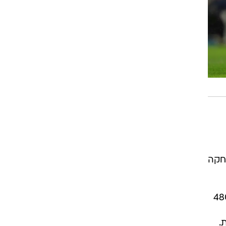
ט1
מחוץ לקווים
4-4-2
משרד החוץ
רץ על הקווים
ספורט בחקירה
סוגרים שנה
מונדיאל 2014
בראש ובראשונה
ד מ-13 משחקים. משחקה
אליפות אפריקה 2015
יורו צעירות 2013
12 אלף ליש"ט לשבוע, בליברפול איימו לתבוע את ההתאחדות בכ-480
לונדון 2012
יורו 2012
.