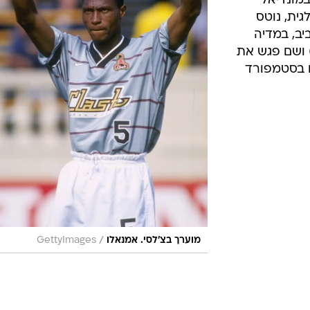
מונדיאל
לגית, נוטס
יב, במדיה
א גמר את הקריירה (1998-2000) ושם פגש את
ו בסטמפורד
/
מוערך בצ'לסי. אמנאלו
GettyImages