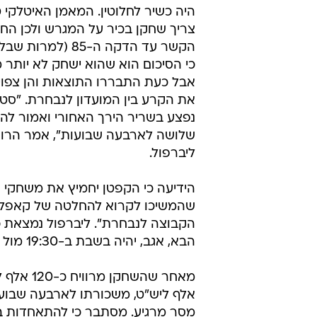
היה כשיר לחלוטין. המאמן האיטלקי ט
צריך שחקן בכיר על המגרש ולכן החז
הקשר עד הדקה ה-85 (למ
אבל כעת התבררו התוצאות והן צפוי
את הקרע בין המועדון לנבחרת. "סטי
נפצע בשריר הירך האחורי ואמור להי
שלושה לארבעה שבועות", אמר הרו
ליברפול.
הידיעה כי הקפטן יחמיץ את משחקי 
שהמשיכו לקרוא להחלטה של קאפלו ל
הבא, אגב, יהיה בשבת ב-19:30 מול ווסטהאם של אברהם גרנט.
אלף ליש"ט, משכורתו לארבעה שבועו
מסר מרגיע. מסתבר כי להתאחדות ב