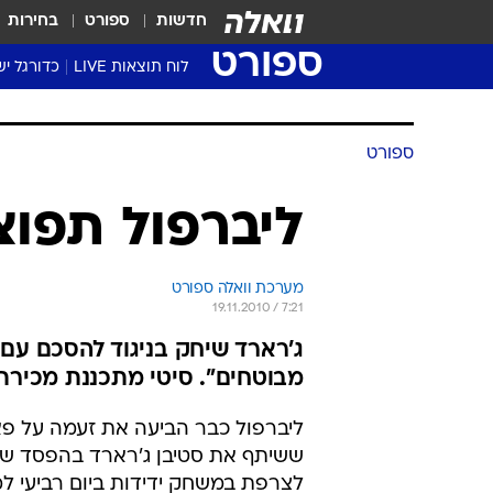
חדשות
ספורט
בחירות
ספורט
לוח תוצאות LIVE
כדורגל יש
ליגת העל Winner
סטט' ליגת
ספורט
גביע המדי
גביע הטוט
ליברפול תפוצ
שגרירים
נבחרות י
מערכת וואלה ספורט
ליגה לאומ
19.11.2010 / 7:21
ליגה א'
ג'רארד שיחק בניגוד להסכם עם 
מבוטחים". סיטי מתכננת מכירת
ליברפול כבר הביעה את זעמה על פא
לצרפת במשחק ידידות ביום רביעי ל