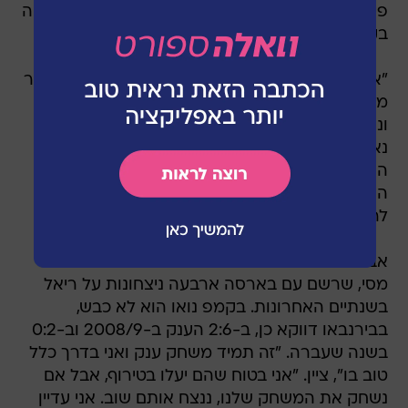
פיפ"א והביע את דעתו על התנגשות הראשים הצפויה
בקאמפ נואו.
"אני חושב שריאל חזקה יותר מהעונה שעברה", אמר
מסי, "אבל זה לא שונה מכל שנה אחרת - הם היו
ונשארו היריבים הכי קשים שלנו. בשנה שעברה הם
נאבקו איתנו עד למחזור האחרון של העונה. הם
השאירו את כל השחקנים החשובים שלהם והמפתח
הוא השינוי המנטאלי שהביא ז'וזה מוריניו. אפשר
לראות שיש להם עכשיו מנטליות של מנצחים".
אבל עם המחמאות באה גם תחושת העליונות של
מסי, שרשם עם בארסה ארבעה ניצחונות על ריאל
בשנתיים האחרונות. בקמפ נואו הוא לא כבש,
בבירנבאו דווקא כן, ב-2:6 הענק ב-2008/9 וב-0:2
בשנה שעברה. "זה תמיד משחק ענק ואני בדרך כלל
טוב בו", ציין. "אני בטוח שהם יעלו בטירוף, אבל אם
נשחק את המשחק שלנו, ננצח אותם שוב. אני עדיין