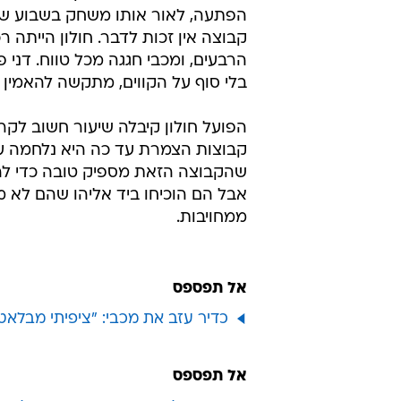
אותה למשחק בו היא תצא עם לא מע
וקלעה 26, פרנקו כבר ראה את 
מול הפנים שלו, הקבוצה שלו פשוט ל
מבחינה הגנתית. בהמשך, כשמכבי הח
חולון התפוררה גם התקפית, והחגיגה
התבוסה של הפועל חולון ביד אליהו 
שיכול היה להימנע. בחולון הגיעו ל
הפתעה, לאור אותו משחק בשבוע שעב
קבוצה אין זכות לדבר. חולון הייתה
הרבעים, ומכבי חגגה מכל טווח. דני 
בלי סוף על הקווים, מתקשה להאמין 
הפועל חולון קיבלה שיעור חשוב ל
קבוצות הצמרת עד כה היא נלחמה עד
שהקבוצה הזאת מספיק טובה כדי לה