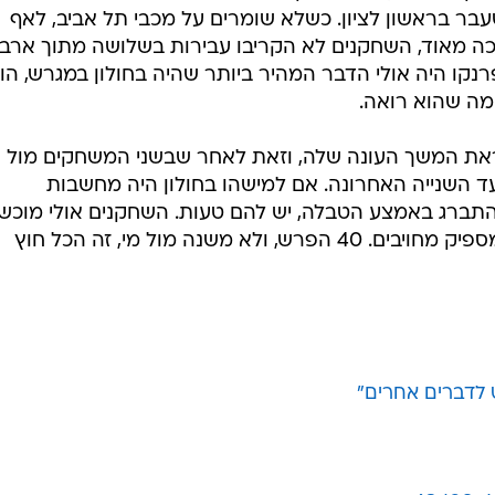
ט כבוד.
אחרי רבע ראשון שבו חולון חטפה 28 נקודות,
תמרור האזהרה
אם למישהו בחולון היה מחשבות שהקבוצה הזאת
א הופיעה
מספיק טובה כדי להתברג באמצע הטבלה, יש לה
לה ללחוץ,
טעות. קאסיב פאוול לא מצליח לעצור את ג'רמי
/
 החלה.
פארגו
מנהלת ליגת העל בכדורסל, אלן שיבר
הייתה דבר
משחק באמונה, וגם השחקנים לא פחדו לדבר על אפשרות לע
ר בראשון לציון. כשלא שומרים על מכבי תל אביב, לאף
 רכה מאוד, השחקנים לא הקריבו עבירות בשלושה מתוך ארב
פרנקו היה אולי הדבר המהיר ביותר שהיה בחולון במגרש, הוא
מה שהוא רואה.
קראת המשך העונה שלה, וזאת לאחר שבשני המשחקים מול
 השנייה האחרונה. אם למישהו בחולון היה מחשבות
תברג באמצע הטבלה, יש להם טעות. השחקנים אולי מוכשר
אבל הם הוכיחו ביד אליהו שהם לא מספיק מחויבים. 40 הפרש, ולא משנה מול מי, זה הכל חוץ