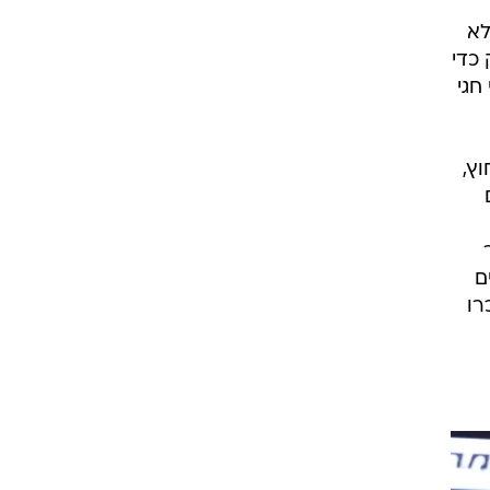
רוגבי וקריקט
גולף
ביליארד
תקצירים
תר
יגת
שלא
ה מספיק כדי
 חגי
ץ,
 כבר