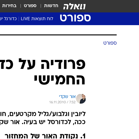
חדשות
ספורט
בחירות
ספורט
לוח תוצאות LIVE
כדורגל יש
ליגת העל Winner
סטט' ליגת
גביע המדי
גביע הטוט
שגרירים
נבחרות י
ליגה לאומ
ליגה א'
ספורט
פרודיה על כד