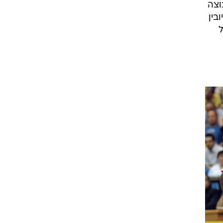
א
 של
וצה
בין
ל