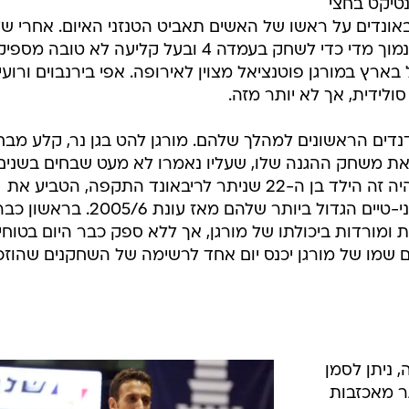
גם אד קוטה
 במדי
יט ושחקן
העניק לכתומים את ניצחון המאני-טיים הגדול ביו
ברית עד גיל 19, למכבי ראשון
/
שלהם מאז עונת 2005/6. ריימר מורגן
מנהלת ל
 העונה.
העל בכדורסל
י שנתיים
נטיקט בחצי
בו קלע 19 נקודות והוסיף 8 ריבאונדים על ראשו של האשים תאביט הטנזני האיום. אחרי 
הצליח להגיע ל-NBA, גם בשל היותו נמוך מדי כדי לשחק בעמדה 4 ובעל קליעה לא טוב
י הכדורסל בארץ במורגן פוטנציאל מצוין לאירופה. אפי בירנבוים ורועי
סולידית, אך לא יותר מזה.
דים הראשונים למהלך שלהם. מורגן להט בגן נר, קלע מבחו
ת משחק ההגנה שלו, שעליו נאמרו לא מעט שבחים בשנים
האחרונות. במאני טיים של המשחק היה זה הילד בן ה-22 שניתר לריבאונד התקפה, הטביע את
הכדור ונתן לכתומים את ניצחון המאני-טיים הגדול ביותר שלהם מאז עונת 2005/6. בראשון