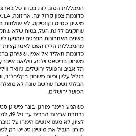
החמישי
אור שקדי
16.11.2010 / 7:52
ליובין וגלבוע/גליל מקרטעים, ח
ככה, לכדורסל יש בעיה. אור שקד
1. נקודת האור של המחזור  ריימר מורגן
המכללות המובילות בכדורסל בארצו
מישיגן סטייט וקונטיקט, לא שולחות בכ
שחקנים לליגת העל, בטוח שלא שחקני
בשנים האחרונות הנציגים שהגיעו לי
מהמכללות הללו הפכו לאטרקציות די
כדוגמת חאליד אל אמין, ששיחק ברמת
משחק בריטאס וילנה, וויליאם אייברי
תל אביב והפועל ירושלים, ג'וואד ווי