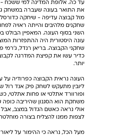
חושבים הלאה, יודעים שיהיו עוד עלי
שההימור שלקחו היה מוצלח, ואולי ג
לעיל.
2. בדרך למסור את התואר
חמישה מחזורים לאחר פתיחת העונה,
את גלבוע/גליל כאחת הקבוצות היות
עד כה. אלופת המדינה למי ששכח - 
את התואר בעונה שעברה במשחק גמר
מול קבוצה עדיפה - שיחקה כדורסל 
שחקנים מלהיבים והייתה ראויה לפחו
השני בסוף העונה. המאפיין הבולט בס
עונה היסטורית היה ההתפזרות המו
שחקני הקבוצה. בריאן רנדל, ג'רמי פא
כדיר עשו את קפיצת המדרגה לקבוצו
יותר.