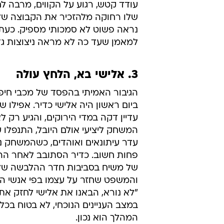
העונה נראית הקבוצה כפרודיה על עצ
ליובין מתעקש לשחק פיק אנד רול ש
ופורוורד אתלטי או פחות אתלטי, 
משחקת הוא הסגנון שהיריבה כופה על
אולי נראה כאשם הגדול במצב, אבל כש
לצפות ממנו להצליח בצורה מוחלטת, 
מעל הכל, נראה כי ההימור על ליאור 
עודד קטש, רגוע על הקווים, מרבה ל
שלו רחוקה מלהזכיר את הקבוצה של 
נראה פשוט לא סמכותי מספיק. כעת ה
למאמן שעד כה לא מראה ניצוצות גדו
3. אלישי בא, הלחץ עולה
הגיבור האמיתי בהפסד של מכבי חיפה
ביום ראשון היה אלישי כדיר. אפילו 