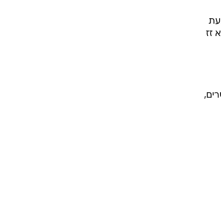
ם
שות
עת
 זז
ים,