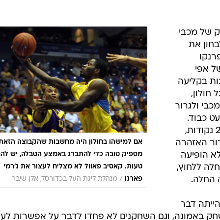
יות
/
חשוב בכדורסל הישראלי הנוכחי. כדיר
ברני ארד
ם הגעתו של כדיר הוא המאמן אלעד חסין. ג'ף רוזן השקיע
מה שהשקיע על כל ישראלי אחר שהגיע העונה לקבוצה,
להיכשל כמו שנכשלה עד כה, האצבע המאשימה תהיה כלפי
יוני ניר הוסר, והוסיף מקדם חיכוך רציני עם הקהל. כעת 
תשובות.
ק של מכבי
בחון את
רנקו
ל אפי
בות בקליעה
חולון,
כבי ולגרור