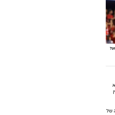
ם
רו
על