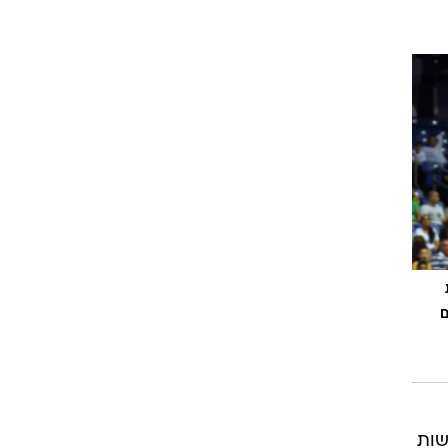
וב
אם