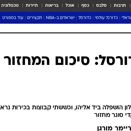
תרבות
סלבס
כסף
אוכל
בריאות
תיירות
טכנולוגיה
ראלי
כדורגל עולמי
כדורסל
ישראלים ב-NBA
תקצירים
עוד בספורט
ליגה אנגלית
ליגת העל
דני אבדיה
מונדיאל 2026
 העל
ליגה ספרדית
דאבל דריבל
NBA
נה
ליגה איטלקית
יורוליג וכדורסל אירופי
טבלאות
ו
ליגה גרמנית
ליגה לאומית
פודקאסטים
ליגה צרפתית
נבחרות ישראל בכדורסל
מסכמים מחזור
שראל
ליגת האלופות
כדורסל נשים
אבא של שבת
ית
הליגה האירופית
מעל הטבעת
דרום אמריקה
סערה בממלכה
טניס
טראש טוק
ספורט אמריקא
ורסל: סיכום המחזור
פוקר