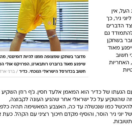
לאחר פתיחת
על השחקן
נראה קצת
פסד כסוג
הירוקים,
בוצה היה:
 הקבוצה".
לל עד כמה
העל, אין
ני ניר, כך
צד הדברים
להתמודד גם
ובר בשחקן
יפגע מאוד
י חשוב
מדובר בשחקן שמצופה ממנו להיות דומיננטי, מה
, האחריות
שיפגע מאוד ברוברט רותבארט, הפרויקט אולי הכ