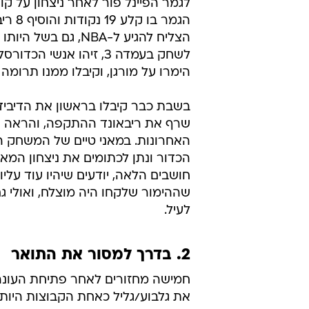
בגליל עליון וכיום משחק בקליבלנד, ו
הבלתי נשכח שרשם עונה לא מוצלחת
הפועל ירושלים.
כשהגיע ריימר מורגן, בוגר מישיגן סטי
נבחרת ארצות ה
לציון, לא מעט אנשים הימרו על גניבת
מורגן הוביל את מישיגן סטייט רק לפנ
לגמר הפיינל פור לאחר ניצחון על קו
הגמר 
לשחק בעמדה 3, זיהו אנש
הימרו על מורגן, וקיבלו ממנו תרומה 
בשבת כבר קיבלו בראשון את הדיבידנ
שרף את ריבאונד ההתקפה, והראה א