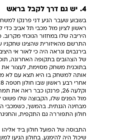
של כדיר היא לדעת לשלב בין דומיננט
לקבוצתיות.
מי שיעבור את המבחן הגדול ביותר ע
הרבה מאוד כסף, סכום גדול יותר מ
בהבאתו של כדיר. אם חיפה תמשיך 
המאמן. האליבי שסופק עם הפציעה של 
חיפה תיכשל, חסין יצטרך לתת את ה
4. יש גם דרך לקבל בראש
בשבוע שעבר הגיע דני פרנקו למשח
ראשון לציון מול מכבי תל אביב כדי ל
היריבה שלו במחזור הנוכחי מקרוב. פ
התרשם מהאיזורית שהציגו שחקניו ש
בירנבוים ונראה היה כי לאור אי היצי
של הצהובים בתקופה האחרונה, תוכל 
בתוכנית משחק מסוימת, לעצור את מ