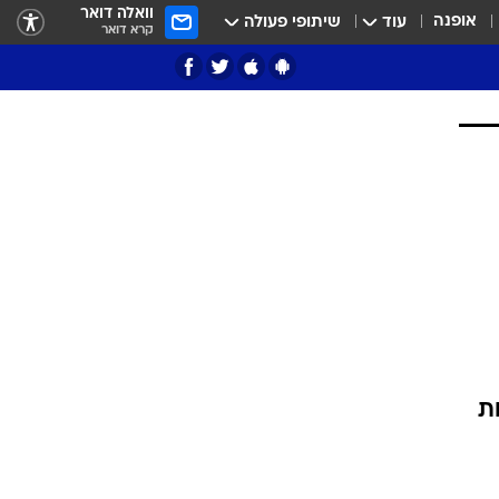
וואלה דואר
אופנה
עוד
שיתופי פעולה
קרא דואר
ציון 3
דאבל דריבל
י