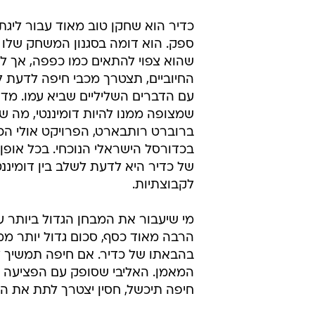
עדיין דקה במדי הירוקים, והגיע רק 
המשחק ליציעי אולם היובל, התנפלו 
עדר עיתונאים ואוהדים, כשהמשחק 
פחות חשוב. כדיר הסתובב לאחר הה
של משיח בסביבות חדר ההלבשה של 
והמשפט שחזר על עצמו בפי אנשי הק
"לא נורא, הבאנו את אלישי לחזק את
במצב העניינים הנוכחי, לא בטוח בכ
המהלך הוא נכון.
כדיר הוא שחקן טוב מאוד עבור ליגת 
ספק. הוא דומה בסגנון המשחק שלו ליו
שהוא צפוי להתאים כמו כפפה, אך ל
החיוביים, תצטרך מכבי חיפה לדעת 
עם הדברים השליליים שביא עמו. מד
שמצופה ממנו להיות דומיננטי, מה ש
ברוברט רותבארט, הפרויקט אולי הכ
בכדורסל הישראלי הנוכחי. בכל אופן