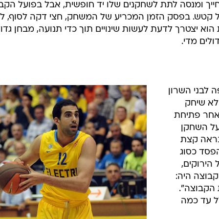
/
הכותש. ליובין
מגד גוזני
מה. ליאור
ל גל מקל
כשמקל מסרב לשחרר את הכדור. סגנון המשחק שהקבוצה
יה, והכדורים פשוט לא מגיעים למקומות הנכונים. מקל הו
נותנים לשחקן כל כך הרבה אחריות, בגיל כל כך צעיר, אין
במיוחד כשאין מחליף לידו.
ליובין היה פשוט לא במקום. ליובין מנסה לשדר את האג'נדה
חייך ומנסה לתת לשחקנים שלו יד חופשית, אבל בפועל הקב
קטש. בפסק הזמן המכריע של המשחק, חצי דקה לסוף, ליו
וא יצטרך לדעת לעשות שינויים תוך כדי תנועה, מבחן גדו
לים מדי.
 לבני השרון
שלא שיחק