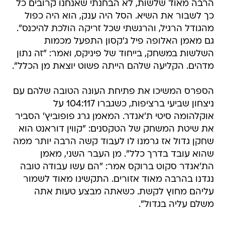
הרבה מאוד שלשות, לא הבחנתי שאנחנו קרובים כל
כך לשבור את השיא. הסל היה ענק, הוא היה כפול
מהגודל הרגיל, והרגשתי שכל זריקה הולכת להיכנס".
גם מאמן האלופה פיל ג'קסון התפעל מכמות
השלשות במשחק, בייחוד של פיניקס, ואמר: "זה נתון
מדהים. הקליעה שלהם הייתה פשוט יוצאת מן הכלל".
הספרס המשיכו את פתיחת העונה הטובה שלהם עם
ניצחון שביעי ברציפות, כשגברו 104:117 על
אוקלהומה סיטי ת'אנדר. המאמן גרג פופוביץ' הסביר
את שיטת המשחק של הטקסנים: "קווין דוראנט הוא
שחקן גדול אז גרמנו לו לעבוד קשה הרבה יותר ממה
שהוא עובד בדרך כלל". מן העבר השני, מאמן
הת'אנדר סקוט ברוקס אמר: "הם עשו עבודה טובה
נגדנו בהרבה מאוד אזורים. התקשינו מאוד לשמור
עליהם מחוץ לקשת. כשאתה מבצע טעות אתה
משלם עליה בגדול".