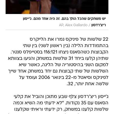
יש משחקים שהכל הולך בהם. זה היה אחד מהם. ג'ייסון
/
ריצ'רדסון
AP, Alex Gallardo
22 שלשות של פיניקס גמרו את הלייקרס
בהתמודדות הלילה (בין ראשון לשני) בין שתי
הקבוצות כשהסאנס ניצחו 116:121 בסטייפלס סנטר.
שתיהן קלעו ביחד 31 שלשות במשחק והגיעו בצוותא
למקום השני בהיסטוריה של הליגה, כאשר שיא
השלשות של שתי קבוצות גם יחד במשחק אחד שייך
לפיניקס וסיאטל מ-22 בינואר 2006 ועומד על
שלשה אחת יותר, 32.
ג'ייסון ריצ'רדסון צלף שבע מתוכן והוביל את קלעי
הסאנס עם 35 נקודות. "לא ידעתי מה השיא וכמה
שלשות קלענו במשחק, רק ידעתי וראיתי שקלענו