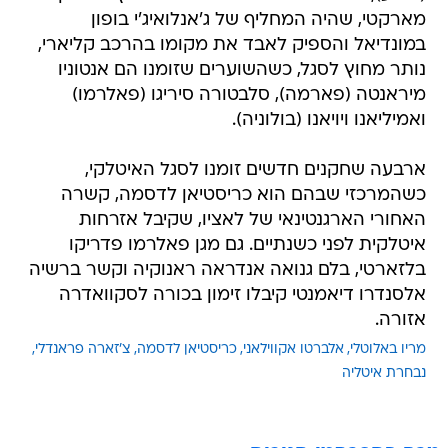
מארקטי, שהיה המחליף של ג'אנלואיג'י בופון
במונדיאל והספיק לאבד את מקומו בהרכב קליארי,
נותר מחוץ לסגל, כשהשוערים שזומנו הם אנטוניו
מיראנטה (פארמה), סלבטורה סיריגו (פאלרמו)
ואמיליאנו ויויאנו (בולוניה).
ארבעה שחקנים חדשים זומנו לסגל האיטלקי,
כשהמרכזי שבהם הוא כריסטיאן לדסמה, קשרה
האחורי הארגנטינאי של לאציו, שקיבל אזרחות
איטלקית לפני כשנתיים. גם מגן פאלרמו פדריקו
בלזארטי, בלם גנואה אנדראה ראנוקיה וקשר ברשיה
אלסנדרו דיאמנטי קיבלו זימון בכורה לסקוואדרה
אזורה.
מריו באלוטלי
אלברטו אקווילאני
כריסטיאן לדסמה
צ'זארה פראנדלי
נבחרת איטליה