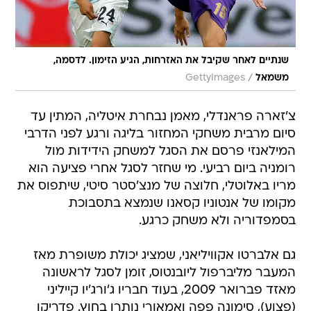
שנתיים לאחר שקיבל את האזרחות, הגיע הזימון. לדסמה,
/
משמאל
GettyImages
צ'זארה פראנדלי, מאמן נבחרת איטליה, המתין עד
סיום מרבית משחקי המחזור בליגה ורגע לפני הדרבי
המילאנזי פרסם את הסגל למשחק הידידות מול
רומניה ביום רביעי. מי שחזר לסגל אחרי פציעה הוא
מריו באלוטלי, חלוצה של מנצ'סטר סיטי, שיתפוס את
מקומו של אנטוניו קסאנו שנמצא בתסבוכת
בסמפדוריה ולא משחק כרגע.
גם אלברטו אקוויליאני, שמציג יכולת משופרת מאז
המעבר מליברפול ליובנטוס, זומן לסגל לראשונה
מאזד פברואר 2009, בעוד חבריו ג'ורג'יו קייליני
(פצוע), סימונה פפה ואמאורי נותרו בחוץ. פדריקו