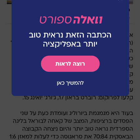
/
הוליך עם 20 נקודות. סן אמטריו
AP, Alexander
Zemlianichenko
אחרי שנחלה הפסד ביתי ביורוליג, התפנתה הערב
(ראשון) חימקי מוסקבה לצאת מהמשבר דווקא מול
היריבה הבאה של הצהובים- פרוקום גידיניה-
כשהביסה אותה 79:99 בליגה המאוחדת. המארחים
שלטו מהפתיחה וירדו ביתרון 12 במחצית. הפולנים
קיוו לחזור, אבל רבע שלישי של 15:28 של הרוסים
מנע מהם זאת. קית' לנגפורד הוליך את קלעי חימקי
עם 18 נקודות, סרגיי מוניה תרם 15 ו-5 ריבאונדים.
קלעו לפרוקום: רוברט בראון 17, ג'ורג' יואינג 15.
בעוד היא מגמגמת ביורוליג ועומדת כעת על שני
הפסדים ברציפות, המצב של קאחה לבוראל בליגה
הספרדית נראה טוב יותר והיום ניצחה הקבוצה
הבאסקית 70:84 את סראגוסה כדי לעלות למאזן 1:6