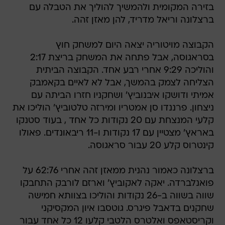
בזירה המקומית ולהמשיך להוליך את הטבלה עם
ברצלונה וריאל מדריד, להן מאזן זהה.
הקבוצה מויטוריה יצאה היום למשחק חוץ
בסראגוסה, אבל פתחה את המשחק בריצת 2:17
והוליכה 9:29 אחרי רבע אחד. הקבוצה הביתית
הצליחה לצמק בהמשך, אבל לא לאיים בקאמבק
אמיתי ודושקו איבנוביץ' ושחקניו חזרו הביתה עם
ניצחון. פרננדו סן אמטריו ומירזה טלטוביץ' הוליכו את
קלעי המנצחת עם 20 נקודות כל אחד , בעוד סטנקו
באראץ' מצטיין עם 17 נקודות ו-11 ריבאונדים. פאולו
קינטרוס קלע 20 עבור סראגוסה.
ברצלונה כאמור נהנית ממאזן זהה אחרי 62:76 על
פואנלברדה. יאקה לאקוביץ' וארזם לורבק התחבקו
שווה בשווה ב-26 נקודות והוליכו בצוותא חמישה
שחקנים בדאבל פיגרס. גוטסבו איון המקסיקני
וקריסטאפס ואלטרס הלטבי קלעו 12 כל אחד עבור