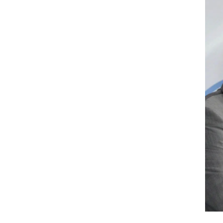
ט1
מחוץ לקווים
4-4-2
משרד החוץ
רץ על הקווים
ספורט בחקירה
סוגרים שנה
מונדיאל 2014
בראש ובראשונה
אליפות אפריקה 2015
יורו צעירות 2013
לונדון 2012
יורו 2012