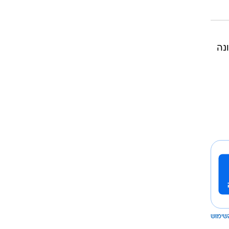
רוגבי וקריקט
גולף
ביליארד
נה
תקצירים
שימוש