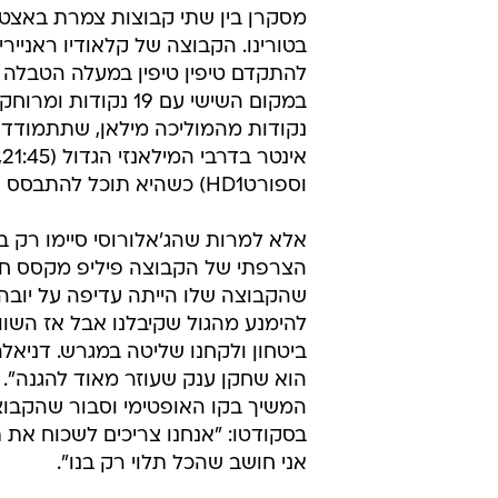
מסקרן בין שתי קבוצות צמרת באצטדי
בטורינו. הקבוצה של קלאודיו ראנייר
להתקדם טיפין טיפין במעלה הטבלה 
במקום השישי עם 19 נקודו
נקודות מהמוליכה מילאן, שתתמודד ה
וספורטHD1) כשהיא תוכל להתבסס עוד בפסגה.
אלא למרות שהג'אלורוסי סיימו רק ב
הצרפתי של הקבוצה פיליפ מקסס ח
שהקבוצה שלו הייתה עדיפה על יובה: "
להימנע מהגול שקיבלנו אבל אז השווינ
ביטחון ולקחנו שליטה במגרש. דניאלה
הוא שחקן ענק שעוזר מאוד להגנה".
המשיך בקו האופטימי וסבור שהקבוצה
בסקודטו: "אנחנו צריכים לשכוח את 
אני חושב שהכל תלוי רק בנו".