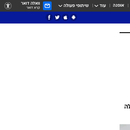
וואלה דואר
אופנה
עוד
שיתופי פעולה
קרא דואר
ציון 3
דאבל דריבל
כולה
י