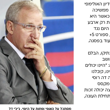
ענפים נוספים
ון האולימפי
לוח שידורים
י ממשיכה
כאשר היא
החידה של ספור
ת ומרוחקת רק ארבע
ארכיון מדורים
יום נגד
כתבו לנו
אינטר בדרבי המילאנזי הגדול (21:45, ספורט 5+
תיקו, הבלם
ושב
היינו יכולים
ו, קיבלנו
 דה רוסי
 מקסס
 יכולה זכות
תחילת העונה,
מסתכל על האופי ופחות על היופי. ג'יג'י דל