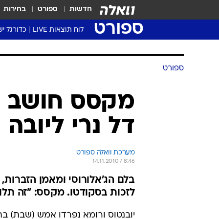
חדשות
ספורט
בחירות
ספורט
לוח תוצאות LIVE
כדורגל יש
ליגת העל Winner
סטט' ליגת
ספורט
גביע המדי
גביע הטוט
מקסס חושב של
שגרירים
דל נרי ליובה
נבחרות י
ליגה לאומ
ליגה א'
מערכת וואלה ספורט
14.11.2010 / 8:46
לזכות בסקודטו. מקסס: "זה תלוי