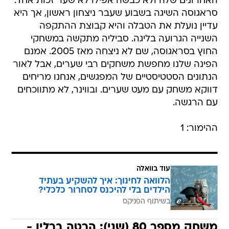
האחרונים שלה ולא כבשה אפילו לא שער זכות אחד.
סראגוסה השיגה בשבוע שעבר ניצחון ראשון, אך היא
עדיין נועלת את הטבלה והיא קבוצת ההתקפה
השנייה הגרועה בליגה. סביליה מתקשה במשחקי
החוץ בסראגוסה, שם לא ניצחה מאז 2005. אמנם
הפינה שלנו מחפשת משחקים רבי שערים, אבל לאור
הנתונים הסטטיסטיים של המפגשים, אנחנו מריחים
דווקא משחק עם מעט שערים. ובווינר, לא מתווכחים
עם הרגשה.
ההימור: 1
עוד בוואלה
הלוואה לחינוך: איך להשקיע בעתיד
הילדים בלי להיכנס לסחרור כלכלי?
בשיתוף הפניקס
משחק מספר 80 (שני): הרטה ברלין -