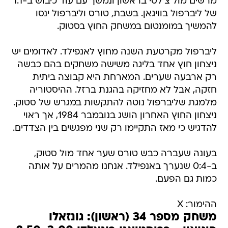
מרשים מול צ'לסי בראשון ונמשך עם עוד כיבוש ב-1:1
של ליברפול בוויגאן. בשבת, טורס וליברפול ינסו
להמשיך במומנטום במשחק החוץ בסטוק.
ליברפול מקרטעת השנה מחוץ לאנפילד. לאדומים יש
ניצחון חוץ אחד בליגה משישה משחקים בהם כבשה
רק ארבעה שערים. המארחת היא קבוצה ביתית
חזקה, אבל לא מחזיקה בהגנת ברזל. ההיסטוריה
מלמגת שליברפול נוטה להתקשות במגרש של סטוק.
ניצחון החוץ האחרון הושג בנובמבר 1984, אך ראוי
להדגיש כי מאז התקיימו רק שני מפגשים בין הצדדים.
בעונה שעברה כבש טורס שער אחד מול סטוק,
ב-0:4 שנערך באנפילד. אנחנו מהמרים על אותה
כמות גם הפעם.
ההימור: X
משחק מספר 34 (ראשון): גונזאלו