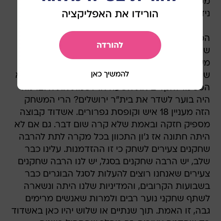
מקילות אבל שוב, זה לא נעים ולא נחמד", הוסיף
נידם.
המנכ"ל התייחס לנושא שעת המשחק וגם לעניין
שיתוף הצעירים והוסיף: "ביקשנו באופן אישי גם
מערוץ הספורט וגם מההתאחדות וחזרנו וביקשנו
שיקדימו את שעת המשחק אבל אין עם מי לדבר. לא
הסכימו להקדים את השעה או לשנות את היום. מה
היה בוער לשדר את בית"ר ירושלים? הרי המשחק
הזה מעניין 18 איש וקופסת גפרורים. אשדוד קבוצה
מספיק חזקה ובאמת שלא קרה שום דבר. גם אם לא
היתה חתונה אז ג'ון התכוון בכל מקרה לתת להרבה
שחקנים צעירים לשחק כי זו ההזדמנות. עלינו כבר
שלב, יש הרבה שחקנים בסגל, יש לנו הרבה שחקנים
צעירים שאנחנו רוצים להעלות לסגל הבוגרים כבר
בשבועות הקרובים, והמדיניות שלנו היתה ונשארה
לשתף שחקני נוער רבים ולמרות שאנשים מרימים
גבה, זו האמת. תוך שנתיים או שלוש יהיו כאן באשדוד