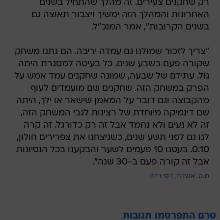
רק שחקנים צעירים. זה מהלך שהתחיל בשנים
האחרונות והמהלך הזה ימשיך ויצבור תאוצה גם
בשנים הקרובות", אמר המנכ"ל.
"צריך לזכור שמולנו גם עמדה יריבה. הם נתנו משחק
שקורה פעם בשבע שנים. כל בעיטה למסגרת היתה
גול. עתידם של שבעה, שמונה שחקנים עמד אמש על
הפרק במשחק הזה. שחקנים שם מועמדים לעוף
מהקבוצה וגם דובר על המאמן שישאר או ילך, היתה
שם דינמיקה מיוחדת של רצינות לגבי המשחק הזה,
זה לא נעים ולא נחמד אבל זה רק כדורגל. זה קרה
לנו גם לפני תשע שנים, כשניצחנו את צפרירים חולון,
0:10. בעטנו 10 פעמים לשער והבקענו בכל הנסיונות
אבל זה קורה פעם ב-30 שנה".
מ.ס. אשדוד
רפי נידם
טרם התפרסמו תגובות