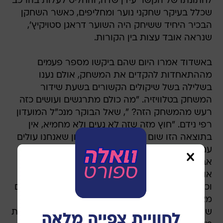
לחתונתו של הקשר עידן שדה, והחליט לעלות בהרכב
שכלל בעיקר שחקני נוער ומחליפים, כאשר השחקן
הבכיר היחיד ששיחק היה השוער דראגן סטויקיץ',
שנראה אובד עצות בין הקורות.
באשדוד אמרו היום שהם ביקשו מספר פעמים
מההתאחדות להקדים את המשחק, אולם נענו
בשלילה בשל שיקולים הקשורים בשעת שידור
המשחק בטלוויזיה. "מה כולם מתרגשים ועושים כזה
רעש מהמשחק הזה? ", שאל הבוקר מנכ"ל המועדון
רפי נידם. "חוץ מזה שזה לא נעים ולא מחמיא, אין
בתוצאה הזו שום דבר. לקחנו בחשבון שאנחנו עולים
עם הרכב צעיר ונסיוני. התוצאה בהחלט צורמת לנו,
אבל אם היה נגמר 0:4 או 0:5 אז אף אחד לא היה
אומר כלום. חוץ מזה בית"ר ירושלים קבוצה מצויינת
וכולכם כבר הספדתם אותה למרות שיש לה שחקנים
מצויינים ובשבילם זה היה כמו גמר גביע המדינה, כי
שחקנים מועמדים לעוף שם מהקבוצה, כך שיש סיבות