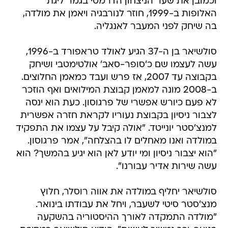
וכמובן את שער הניצחון הדרמטי בגמר ליגת
האלופות ב-1999, חוזר לנורבגיה ויאמן את מולדה,
בה שיחק לפני המעבר לאנגליה.
סולשיאר בן ה-37 הגיע לאולד טראפורד ב-1996,
עשה לעצמו שם כ'סופר-סאב' אולטימטבי ושיחק
בקבוצה עד 2007, אז פרש ועבד כמאמן החלוצים.
ב-2008 מונה למאמן קבוצת המילואים ואף הוזכר
לא פעם כיורש אפשרי של פרגוסון. כעת הוא ינסה
לצבור ניסיון בקבוצת נעוריו לקראת חזרה אפשרית
למנצ'סטר יונייטד. "אולה קיבל על עצמו את התפקיד
במולדה ואנו מאחלים לו בהצלחה", אמר פרגוסון.
"הוא יצבור ניסיון ומי יודע לאן הוא יגיע בהמשך? הוא
עשה שירות אדיר עבורנו".
סולשיאר יחליף במולדה את אווה רוסלר, חלוץ
מנצ'סטר סיטי לשעבר, ויחל את עבודתו בינואר.
"מולדה התמקדה לאורך ההיסטוריה בהשקעה