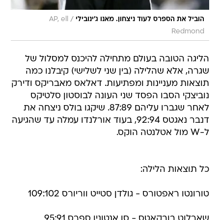
/
הוביל את הספרס לעוד ניצחון. מאנו ג'ינובילי
AP, ell
Redmond
הליגה הטובה בעולם מתחילה להיכנס למסלול של
שגרה, אלא שהלילה (בין שני לשלישי) קיבלנו כמה
תוצאות מעניינות ומפתיעות. דאלאס מאבריקס ודירק
נוביצקי הסבו הפסד שני העונה לבוסטון סלטיקס
לאחר שגברו עליהם 87:89. שיקגו בולס ניצחה את
דנבר נאגטס 92:94, בעוד אורלנדו עמלה עד שהגיעה
ל-W מול אטלנטה הוקס.
כל תוצאות הלילה:
טורונטו ראפטורס - גולדן סטייט ווריורס 109:102
שארלוט בובקאטס - סן אנטוניו ספרס 95:91