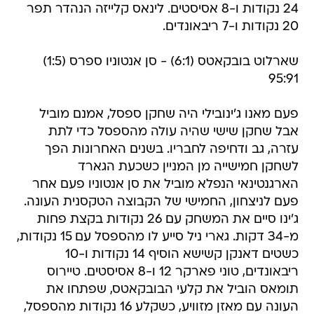
24 נקודות ו-8 אסיסטים. לינאס קלייזה הנהדר תפר
20 נקודות ו-7 ריבאונדים.
שארלוט בובקאטס (6:1) - סן אנטוניו ספרס (1:5)
95:91
פעם מאנו ג'ינובילי היה שחקן ספסל, אמנם מוביל
אבל שחקן שישי שהיה עולה מהספסל כדי לתת
עזרה, גב ודחיפה לחבריו. בשנים האחרונות הפך
לשחקן חמישייה מן המניין כשכעת הגארד
הארגנטינאי הנפלא מוביל את סן אנטוניו פעם אחר
פעם לניצחון, החמישי של הקבוצה הטקסנית העונה.
ג'ינו סיים את המשחק עם 26 נקודות בקצת פחות
מ-34 דקות. גארי ניל סייע לו מהספסל עם 15 נקודות,
כשטים דאנקן קשישא הוסיף 14 נקודות ו-10
ריבאונדים, טוני פארקר 12 ו-8 אסיסטים. טיירוס
תומאס הוביל את קלעי הבובקאטס, שפתחו את
העונה עם מאזן מזוויע, כשקלע 16 נקודות מהספסל,