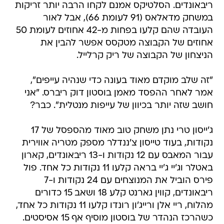
ריבאונדים. הסלטיקס אמנם לקחו הרבה יותר זריקות
במשחק מדאלאס (91 לעומת 66), אבל לאור
העובדה שהם קלעו בפחות מ-42 אחוזים לעומת 50
אחוזים של הקבוצה מטקסס אפשר להבין את
הניצחון של הקבוצה של ריק קרלייל.
"זה שלב מוקדם מאוד בעונה כדי שנהיה עייפים",
אמר לאחר ההפסד מאמן בוסטון דוק ריברס. "אני
חושב שזה יותר בכיוון של עייפות מנטלית". כבר?
ג'ייסון טרי נתן משחק טוב מאוד מהספסל של 17
נקודות, בעוד טייסון צ'ננדלר מספק מטריה אווירית
עבור המאבס עם 12 נקודות ו-13 ריבאונדים, קארון
באטלר וג'יי ג'יי בראה קלעו 11 נקודות כל אחד. פול
פירס הוביל את המנוצחים עם 24 נקודות ו-7
ריבאונדים, קווין גארנט קלע 18 ושאב 15 כדורים
מהלוח, ריי אלן ורייג'ון רונדו קלעו 11 נקודות כל אחד,
כשהרכז הנהדר של בוסטון מוסיף אף 15 אסיסטים.