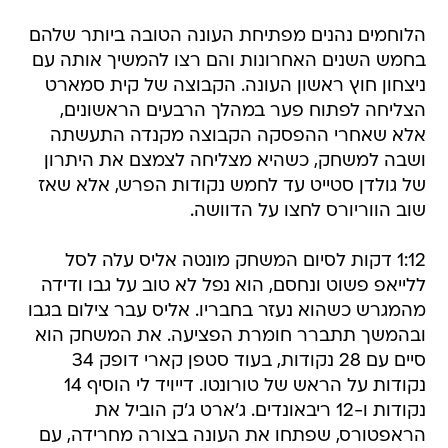
הלוחמים נהנים מפתיחת העונה הטובה ביותר שלהם
בחמש השנים האחרונות והם רצו להמשיך אותה עם
ניצחון חוץ ראשון העונה. הקבוצה של קית סמארט
הצליחה לפתוח פער במהלך הרבעים הראשונים,
אלא שאחרי ההפסקה הקבוצה מקנדה התעשתה
ושבה למשחק, כשהיא מצליחה לצמצם את היתרון
של גולדן סטייט עד לחמש נקודות הפרש, אלא שאז
שוב הווריורס לחצו על הדוושה.
1:12 דקות לסיום המשחק מונטה אליס עלה לסל
ללייאפ פשוט ונחסם, הוא נפל לא טוב על גבו ודידה
מהמגרש כשהוא נעזר בחבריו. אליס עבר צילום בגבו
ובהמשך תתברר חומרת הפציעה. את המשחק הוא
סיים עם 28 נקודות, בעוד סטפן קארי דופק 34
נקודות על הראש של טורונטו. דייויד לי הוסיף 14
נקודות ו-12 ריבאונדים. ג'ארט ג'ק הוביל את
הראפטורס, שפתחו את העונה בצורה מחרידה, עם