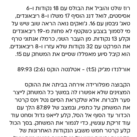
רוז שלט והוביל את הבולס עם 18 נקודות ו-6
אסיסטים, לואל דנג הוסיף 17 משלו ו-8 ריבאונדים,
טאג' גיבסון עם 16. ג'ואקים נואה הראה שוב שיש על
מי לסמוך בצבע כשקטף לא פחות מ-19 ריבאונדים
וקלע 13 נקודות. מן העבר השני, כרמלו אנתוני טרף
את הפרקט עם 32 נקודות שלא עזרו ו-8 ריבאונדים.
הוא קיבל סיוע מאפללו שסיים את המשחק עם 15.
אורלנדו מג'יק (1:5) - אטלנטה הוקס (2:6) 89:93
הקבוצה מפלורידה אירחה בביתה את ההוקס
המצוינים שלא אפשרו לה במשך כל המשחק לייצר
פער ולברוח. אלא שלקראת הסיום נטל וינס קרטר
את המשחק על כתפיו, ובמצב של 87:89 הלך עם
הכדור עד הסוף אל הסל, קלע לייאפ גדול וסחט עוד
עוד זריקת עונשין, כדי לגמור את המשחק. בסך הכול
קלע קרטר חמש משבע הנקודות האחרונות של