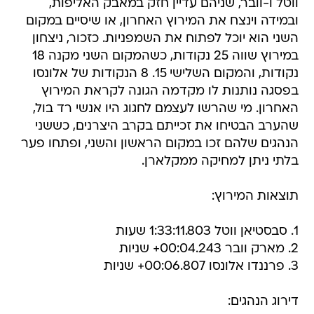
ווטל ו-וובר, שניהם עדיין חזק במאבק האליפות,
ובמידה וינצח את המירוץ האחרון, או שיסיים במקום
השני הוא יוכל לפתוח את השמפניות. כזכור, ניצחון
במירוץ שווה 25 נקודות, כשהמקום השני מקנה 18
נקודות, והמקום השלישי 15. 8 הנקודות של אלונסו
בפסגה נותנות לו מקדמה הגונה לקראת המירוץ
האחרון. מי שהרשו לעצמם לחגוג היו אנשי רד בול,
שהערב הבטיחו את זכייתם בקרב היצרנים, כששני
הנהגים שלהם זכו במקום הראשון והשני, ופתחו פער
בלתי ניתן למחיקה ממקלארן.
תוצאות המירוץ:
1. סבסטיאן ווטל 1:33:11.803 שעות
2. מארק וובר 00:04.243+ שניות
3. פרננדו אלונסו 00:06.807+ שניות
דירוג הנהגים: