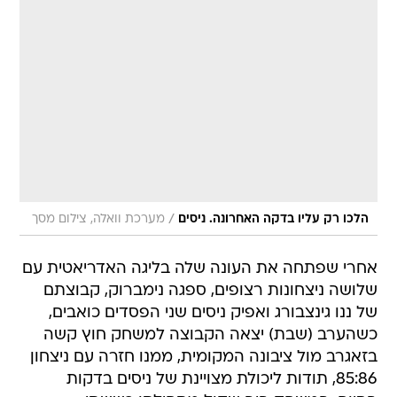
/
הלכו רק עליו בדקה האחרונה. ניסים
מערכת וואלה, צילום מסך
אחרי שפתחה את העונה שלה בליגה האדריאטית עם
שלושה ניצחונות רצופים, ספגה נימברוק, קבוצתם
של ננו גינצבורג ואפיק ניסים שני הפסדים כואבים,
כשהערב (שבת) יצאה הקבוצה למשחק חוץ קשה
בזאגרב מול ציבונה המקומית, ממנו חזרה עם ניצחון
85:86, תודות ליכולת מצויינת של ניסים בדקות