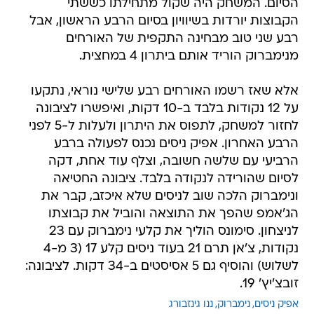
הסיום. המשחק היה שקול מתחילתו כששתי
הקבוצות יורדות בשיוויון בסיום הרבע הראשון, אבל
רבע שני טוב מבחינה התקפית של האורחים
מנימברוק הוריד אותם ביתרון 4 במחצית.
אלא שאז רשמו האורחים רבע שלישי נוראי, נתקעו
על 12 נקודות בלבד ב-10 דקות, ואיפשרו לציבונה
לחזור למשחק, לתפוס את היתרון ולעלות ל-5 לפני
הרבע האחרון. אפיק ניסים נכנס לפעולה ברבע
הרביעי עם שלשה חשובה, וצלף עוד אחת, דקה
לסיום שהורידה לנקודה בלבד. ציבונה החטיאה
ונימברוק הלכה שוב לניסים שלא איכזב, קבר את
הג'אמפ שהפך את התוצאה והוביל את קבוצתו
לניצחון. סימונס הוליך את קלעי נימברוק עם 23
נקודות, צ'אן תרם 21 בעוד ניסים קלע 17 (3 מ-4
לשלוש) והוסיף גם 5 אסיסטים ב-34 דקות. לציבונה:
זובצ'יץ' 19.
אפיק ניסים
נימברוק
ננו גינזבורג