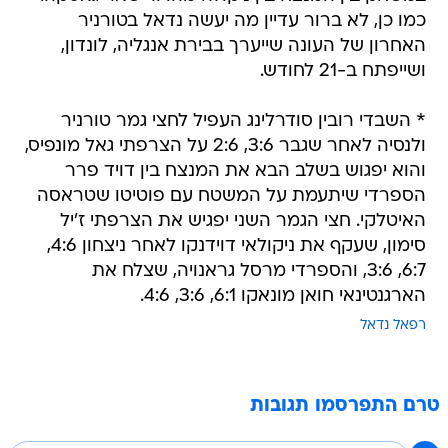
כמו כן, לא ברור עדיין מה יעשה נדאל בטורניר
האחרון של העונה שייערך בבירת אנגליה, לונדון,
ושייפתח ב-21 לחודש.
* השבדי רובין סודרלינג העפיל לחצי גמר טורניר
ולנסיה לאחר שגבר 3:6, 2:6 על הצרפתי גאל מונפיס,
והוא יפגוש בשלב הבא את המנצח בין דויד פרר
הספרדי שיתעמת על המשטח עם פוטיטו שטראסה
האיטלקי. חצי הגמר השני יפגיש את הצרפתי ז'יל
סימון, שעקף את ניקולאי דוידנקו לאחר ניצחון 4:6,
6:7, 3:6, והספרדי מרסל גראנויה, שצלח את
הארגנטינאי חואן מונאקו 6:1, 3:6, 4:6.
רפאל נדאל
טרם התפרסמו תגובות