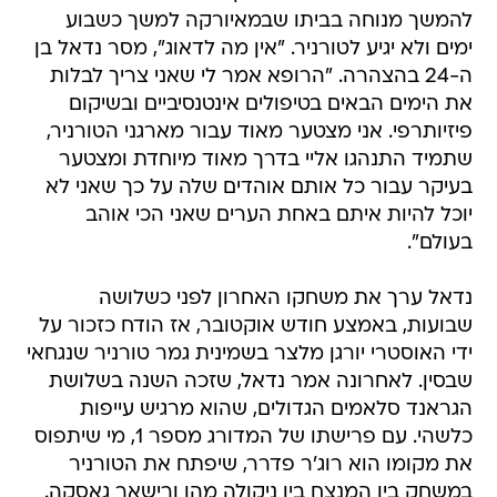
להמשך מנוחה בביתו שבמאיורקה למשך כשבוע
ימים ולא יגיע לטורניר. "אין מה לדאוג", מסר נדאל בן
ה-24 בהצהרה. "הרופא אמר לי שאני צריך לבלות
את הימים הבאים בטיפולים אינטנסיביים ובשיקום
פיזיותרפי. אני מצטער מאוד עבור מארגני הטורניר,
שתמיד התנהגו אליי בדרך מאוד מיוחדת ומצטער
בעיקר עבור כל אותם אוהדים שלה על כך שאני לא
יוכל להיות איתם באחת הערים שאני הכי אוהב
בעולם".
נדאל ערך את משחקו האחרון לפני כשלושה
שבועות, באמצע חודש אוקטובר, אז הודח כזכור על
ידי האוסטרי יורגן מלצר בשמינית גמר טורניר שנגחאי
שבסין. לאחרונה אמר נדאל, שזכה השנה בשלושת
הגראנד סלאמים הגדולים, שהוא מרגיש עייפות
כלשהי. עם פרישתו של המדורג מספר 1, מי שיתפוס
את מקומו הוא רוג'ר פדרר, שיפתח את הטורניר
במשחק בין המנצח בין ניקולה מהו ורישאר גאסקה.