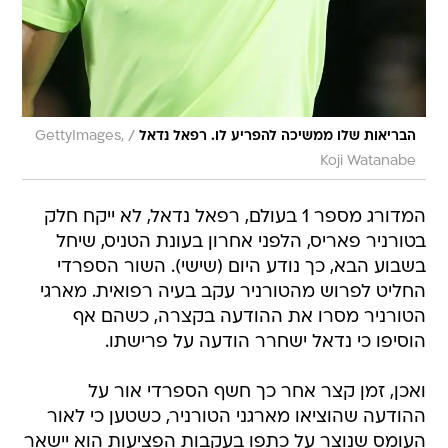
/
הבריאות שלו ממשיכה להפריע לו. רפאל נדאל
GettyImages,
Koji Watanabe
המדורג מספר 1 בעולם, רפאל נדאל, לא ייקח חלק
בטורניר פאריס, הלפני אחרון בעונת הטניס, שיחל
בשבוע הבא, כך נודע היום (שישי). השור הספרדי
החליט לפרוש מהטורניר עקב בעיה רפואית. מארגי
הטורניר מסרו את ההודעה בקצרה, כשהם אף
הוסיפו כי נדאל ישחרר הודעה על פרישתו.
ואכן, זמן קצר אחר כך חשף הספרדי אור על
ההודעה שהוציאו מארגני הטורניר, כשטען כי לאור
העומס שנוצר על כתפו בעקבות הפציעות הוא יישאר