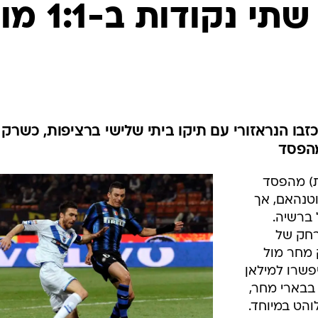
ענפים נוספים
אינטר שמטה שתי נקודות ב
לוח שידורים
החידה של ספור
ארכיון מדורים
כתבו לנו
כזבו הנראזורי עם תיקו ביתי שלישי ברציפות, כשרק
ת) מהפסד
טנהאם, אך
עם תיקו ביתי 1:1 מול ברשיה.
רחק של
 מחר מול
פשרו למילאן
 בבארי מחר,
והט במיוחד.