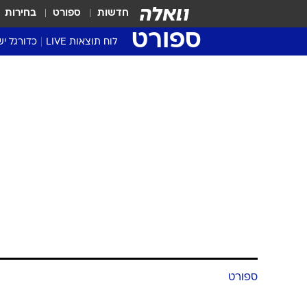
חדשות
ספורט
בחירות
ספורט
לוח תוצאות LIVE
כדורגל יש
ליגת העל Winner
סטט' ליגת
גביע המדי
גביע הטוט
שגרירים
נבחרות י
ליגה לאומ
ליגה א'
ספורט