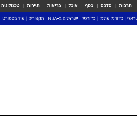
תרבות
סלבס
כסף
אוכל
בריאות
תיירות
טכנולוגיה
ראלי
כדורגל עולמי
כדורסל
ישראלים ב-NBA
תקצירים
עוד בספורט
ליגה אנגלית
ליגת העל
דני אבדיה
מונדיאל 2026
 העל
ליגה ספרדית
דאבל דריבל
NBA
נה
ליגה איטלקית
יורוליג וכדורסל אירופי
טבלאות
ו
ליגה גרמנית
ליגה לאומית
פודקאסטים
ליגה צרפתית
נבחרות ישראל בכדורסל
מסכמים מחזור
שראל
ליגת האלופות
כדורסל נשים
אבא של שבת
ית
הליגה האירופית
מעל הטבעת
דרום אמריקה
סערה בממלכה
טניס
טראש טוק
ספורט אמריקא
פוקר