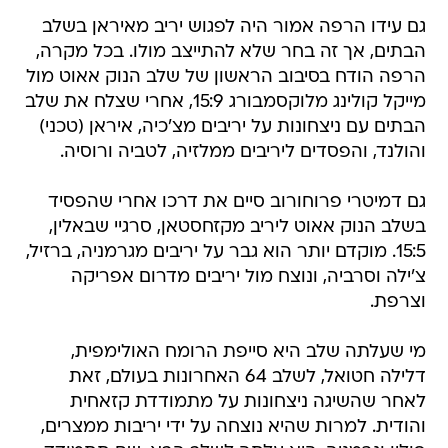
גם עידו הרפה אמור היה לפגוש יריב מאיראן בשלב
הבתים, אך זה בחר שלא להתייצב מולו. בכל מקרה,
הרפה הודח בסיבוב הראשון של שלב הנוק אאוט מול
מייקל קולינג מלוקסמבורג 15:9, אחרי שצלח את שלב
הבתים עם ניצחונות על יריבים מצ'כיה, איראן (טכני)
והולנד, והפסדים ליריבים ממלזיה, לטביה ורוסיה.
גם דמיטרי פרוחורוב סיים את דרכו אחרי שהפסיד
בשלב הנוק אאוט ליריב מקזחסטאן, סרגיי שבאלין,
15:5. מוקדם יותר הוא גבר על יריבים מגרמניה, ברזיל,
צ'ילה וסרביה, ונוצח מול יריבים מדרום אפריקה
וצרפת.
מי שעלתה שלב היא סייפת הרומח האולימפית,
דלילה חטואל, לשלב 64 האחרונות בעולם, זאת
לאחר שהשיגה ניצחונות על מתמודדת קזאחית
והודית. למרות שהיא נוצחה על ידי יריבות ממצרים,