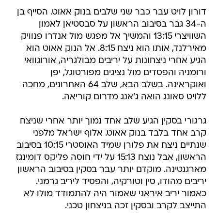
דורון לויט עבר כבר שני שלבים בנוק אאוט. הסייף בן
ה-34 גבר בסיבוב הראשון על סבסטיאן לאמון
השוויצרי 13:15 והמשיך אל מפגש מול אנדרו פנוויק
מאירלנד, אותו הוא ניצח 8:15. אל הנוק אאוט הוא
הגיע אחרי ניצחונות על יריבים מבולגריה, אורוגוואי
ורומניה והפסדים מול נציגים מפורטוגל, יפן
ואוקראינה. בשלב הבא, שלב 64 האחרונים, מחכה
ללויט סאונג הואה ג'אנג מדרום קוריאה.
גרגורי בסקין הגיע שלב אחד נמוך יותר אחרי שניצח
קרב אחד בלבד בנוק אאוט. אלוף ישראל מלפני
שנתיים ניצח את פלורן שמיד האוסטרי 10:15 בסיבוב
הראשון, אבל נוצח 15:13 על ידי חוסה פליקס דומינגז
מארגנטינה. מוקדם יותר עבר בסקין בסיבוב הראשון
יריבים מהודו, סין וטורקיה, והפסיד ליריב גרמני.
כאמור יריב איראני שאמור היה להתמודד מולו לא
התייצב לקרב ובסקין זכה בניצחון טכני.