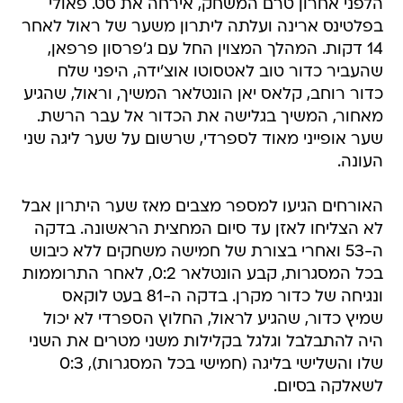
הלפני אחרון טרם המשחק, אירחה את סט. פאולי
בפלטינס ארינה ועלתה ליתרון משער של ראול לאחר
14 דקות. המהלך המצוין החל עם ג'פרסון פרפאן,
שהעביר כדור טוב לאטסוטו אוצ'ידה, היפני שלח
כדור רוחב, קלאס יאן הונטלאר המשיך, וראול, שהגיע
מאחור, המשיך בגלישה את הכדור אל עבר הרשת.
שער אופייני מאוד לספרדי, שרשום על שער ליגה שני
העונה.
האורחים הגיעו למספר מצבים מאז שער היתרון אבל
לא הצליחו לאזן עד סיום המחצית הראשונה. בדקה
ה-53 ואחרי בצורת של חמישה משחקים ללא כיבוש
בכל המסגרות, קבע הונטלאר 0:2, לאחר התרוממות
ונגיחה של כדור מקרן. בדקה ה-81 בעט לוקאס
שמיץ כדור, שהגיע לראול, החלוץ הספרדי לא יכול
היה להתבלבל וגלגל בקלילות משני מטרים את השני
שלו והשלישי בליגה (חמישי בכל המסגרות), 0:3
לשאלקה בסיום.