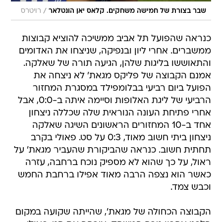
/
שבר בצורת של חמישה משחקים. קלאס יאן הונטלאר
רויטרס
כנראה שהפועל תל אביב ממשיכה להוציא קבוצות
ממשברים. אחרי ליון ובנפיקה, שניצחו את האדומים
והתאוששו בליגות שלהן, הגיעה תורה של שאלקה.
אמנם הקבוצה של פליקס מגאת' לא ניצחה את
הפועל ביום רביעי בבלומפילד במסגרת המחזור
הרביעי של ליגת האלופות וסיימה איתה ב-0:0, אבל
אחרי פתיחת העונה הנוראית שלה שכללה ניצחון
אחד ב-10 המחזורים הראשונים השיגה שאלקה
ניצחון ביתי חשוב מאוד, 0:3 על סט. פאולי בקרב
תחתית חשוב. כנראה שהביקורת שהעביר מגאת' על
ראול, על כך שהוא לא מספיק נוכח ברחבה, עזרה
כאשר הוא נצפה הרבה מאוד אפילו ברחבת החמש
וכבש צמד.
הקבוצה הכחולה של מגאת', שהייתה שקועה במקום