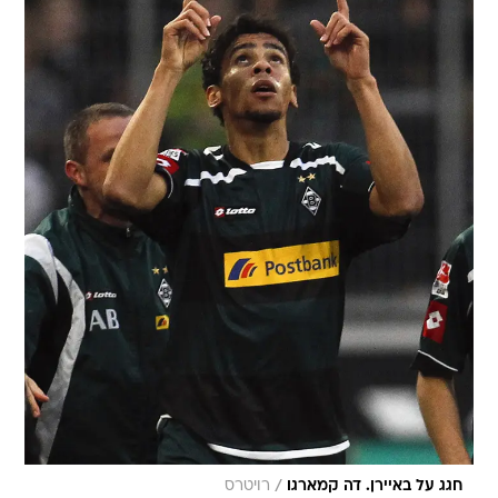
/
חגג על באיירן. דה קמארגו
רויטרס