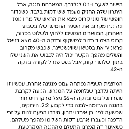
היישר לשער ו-0:1 לגלדבך. המארחת חגגה, אבל
היתרון שלה החזיק מעמד שש דקות בלבד, כשכדור
חופשי של טוני קרוס מצא את הראש של מריו גומז
וזה נגח מקרוב את השער החמישי שלו בשבוע
האחרון. הבווארים המשיכו ללחוץ ולשלוט בכדור,
קרוס הצמיד כדור למשקוף ובדקה ה-40 מצא דניאל
פראניץ' את בסטיאן שווינשטייגר, שכבש מקרוב
והשלים מהפך. הקשר יכול היה לכבוש את השני שלו
בתוך שלוש דקות, אבל בעט פנדל לקורה בדקה
ה-42.
המחצית השנייה נפתחה עםפ מנגינה אחרת. עכשיו זו
הייתה גלדבך שנלחמה על המגרש, הגיעה לקרבת
שערו של בוט ובדקה ה-56 ניצל מרקו רויס חור
בהגנה האדומה-לבנה כדי לקבוע 2:2. הירוקים,
שכשעה לפני כן איבדו יתרון, סירבו הפעם לנוח על זרי
הדפנה וכעברו ארבע דקות השלימו מהפך משלהם,
כשאיגור דה קמרגו התעלם מההגנה המקרטעת