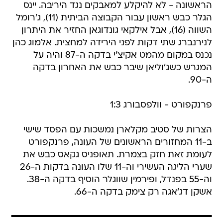
הראשונה - לא להיקלע למאבקים נגד היריבה. יינס
הגלר כבש ראשון עבור הקבוצה הביתית (11), ג'רומל
השווה (16), אבל אילקאי גונדוגאן החזיר את היתרון
לנירנברג שתי דקות לפני הירידה למחצית. אלמוג כהן
נכנס במקום מהמט אקיצ'י בדקה ה-87 והיה על
המגרש כשג'וליאן שיבר כבש את האחרון בדקה
ה-90.
פרנקפורט - וולפסבורג 1:3
הצרות של סטיב מקלארן נמשכות עם הפסד שישי
ב-11 המחזורים הראשונים של העונה, פרנקפורט
לעומת זאת חזק בצמרת. תאופניס גקאס כבש את
שערי הליגה העשירי וה-11 שלו העונה בדקות ה-26
וה-55 בפנדל, ופירמין שווגלר הוסיף בדקה ה-38.
אשקן דג'אגה רק צימק בדקה ה-66.