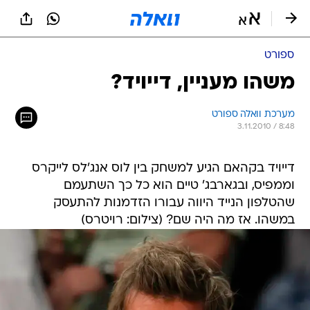
ספורט
משהו מעניין, דייויד?
מערכת וואלה ספורט
3.11.2010 / 8:48
דייויד בקהאם הגיע למשחק בין לוס אנג'לס לייקרס
וממפיס, ובגארבג' טיים הוא כל כך השתעמם
שהטלפון הנייד היווה עבורו הזדמנות להתעסק
במשהו. אז מה היה שם? (צילום: רויטרס)