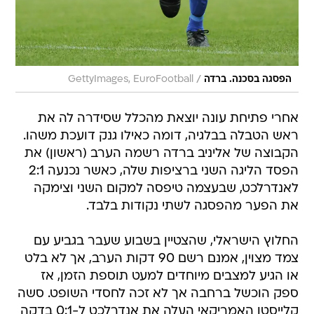
/
הפסגה בסכנה. ברדה
GettyImages, EuroFootball
אחרי פתיחת עונה יוצאת מהכלל שסידרה לה את
ראש הטבלה בבלגיה, דומה כאילו גנק דועכת משהו.
הקבוצה של אליניב ברדה רשמה הערב (ראשון) את
הפסד הליגה השני ברציפות שלה, כאשר נכנעה 2:1
לאנדרלכט, שבעצמה טיפסה למקום השני וצימקה
את הפער מהפסגה לשתי נקודות בלבד.
החלוץ הישראלי, שהצטיין בשבוע שעבר בגביע עם
צמד מצוין, אמנם רשם 90 דקות הערב, אך לא בלט
או הגיע למצבים מיוחדים למעט תוספת הזמן, אז
ספק הוכשל ברחבה אך לא זכה לחסדי השופט. סשה
קלייסטן האמריקאי העלה את אנדרלכט ל-0:1 בדקה