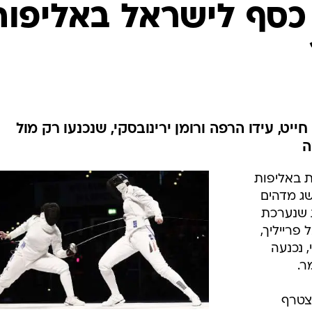
ענפים נוספים
 כסף לישראל באליפות
לוח שידורים
החידה של ספור
ארכיון מדורים
כתבו לנו
 חייט, עידו הרפה ורומן ירינובסקי, שנכנעו רק מול
ה
 באליפות
שג מדהים
 שנערכת
פרייליך,
, נכנעה
צטרף