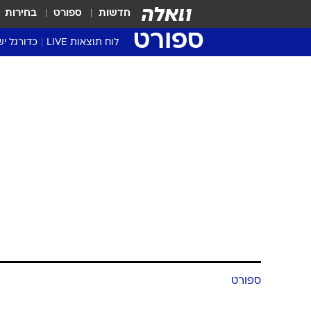
חדשות
ספורט
בחירות
ספורט
לוח תוצאות LIVE
כדורגל יש
ליגת העל Winner
סטט' ליגת
גביע המדי
גביע הטוט
שגרירים
נבחרות י
ליגה לאומ
ליגה א'
ספורט