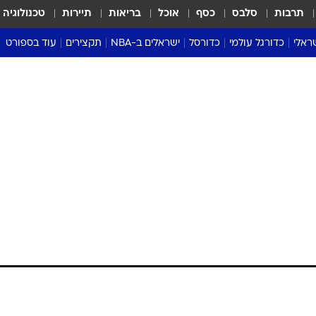
תרבות
סלבס
כסף
אוכל
בריאות
תיירות
טכנולוגיה
ראלי
כדורגל עולמי
כדורסל
ישראלים ב-NBA
תקצירים
עוד בספורט
ליגה אנגלית
ליגת העל
דני אבדיה
מונדיאל 2026
 העל
ליגה ספרדית
דאבל דריבל
NBA
נה
ליגה איטלקית
יורוליג וכדורסל אירופי
טבלאות
ו
ליגה גרמנית
ליגה לאומית
פודקאסטים
ליגה צרפתית
נבחרות ישראל בכדורסל
מסכמים מחזור
שראל
ליגת האלופות
כדורסל נשים
אבא של שבת
ית
הליגה האירופית
מעל הטבעת
דרום אמריקה
סערה בממלכה
טניס
טראש טוק
ספורט אמריקא
פוקר