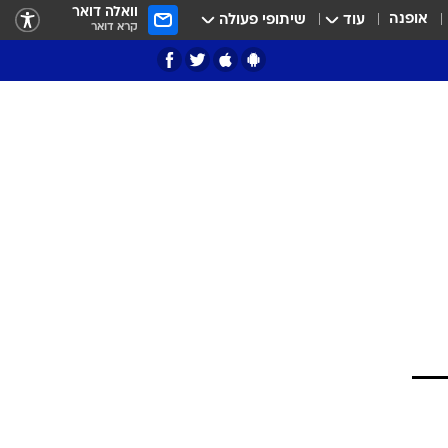
וואלה דואר
אופנה
עוד
שיתופי פעולה
קרא דואר
ציון 3
דאבל דריבל
י