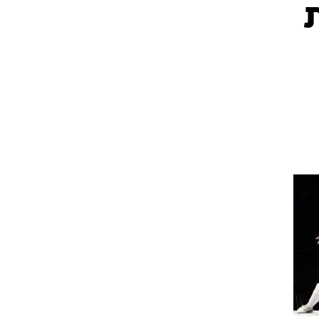
ט1
מחוץ לקווים
4-4-2
משרד החוץ
רץ על הקווים
ספורט בחקירה
סוגרים שנה
מונדיאל 2014
בראש ובראשונה
אליפות אפריקה 2015
יורו צעירות 2013
לונדון 2012
יורו 2012