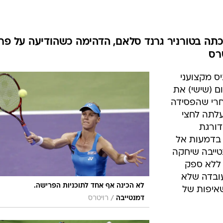
ענפים נוספים
לוח שידורים
החידה של ספור
שמעולם לא זכתה בטורניר גרנד סלאם, הדהימה כשהודיעה על פר
ארכיון מדורים
רס
כתבו לנו
ס מקצועני
היום (שישי) את
חרי שהפסידה
בונה 6:4, 6:2 ולא עלתה לחצי
דורגת
 בדמעות אל
טייבה שיחקה
תה ללא ספק
עובדה שלא
לא הכינה אף אחד לתוכניות הפרישה.
איפות של
/
דמנטייבה
רויטרס