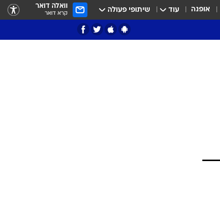
וואלה דואר
אופנה
עוד
שיתופי פעולה
קרא דואר
ציון 3
דאבל דריבל
י