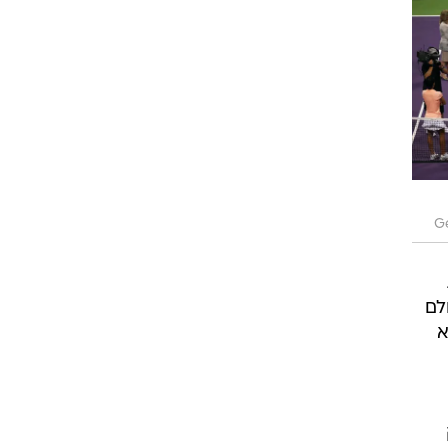
רוגבי וקריקט
גולף
ביליארד
תקצירים
G
לם
א