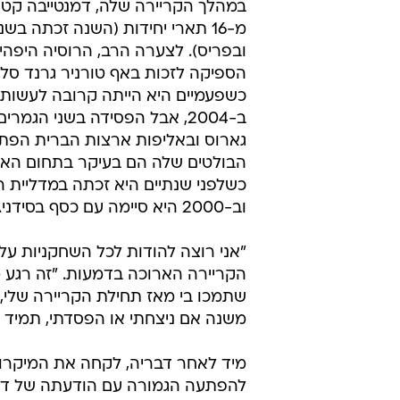
במהלך הקריירה שלה, דמנטייבה קט
מ-16 תארי יחידות (השנה זכתה בשני
ובפריס). לצערה הרב, הרוסיה היפהי
הספיקה לזכות באף טורניר גרנד סל
כשפעמיים היא הייתה קרובה לעשות
ב-2004, אבל הפסידה בשני הגמרי
גארוס ובאליפות ארצות הברית הפתו
הבולטים שלה הם בעיקר בתחום האול
כשלפני שנתיים היא זכתה במדליית הזה
וב-2000 היא סיימה עם כסף בסידני.
"אני רוצה להודות לכל השחקניות על
הקריירה הארוכה בדמעות. "זה רגע מ
שתמכו בי מאז תחילת הקריירה שלי, 
משנה אם ניצחתי או הפסדתי, תמיד 
מיד לאחר דבריה, לקחה את המיקרו
להפתעה הגמורה עם הודעתה של דמנט