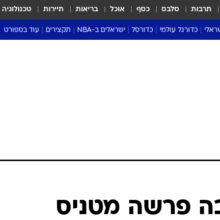
תרבות
סלבס
כסף
אוכל
בריאות
תיירות
טכנולוגיה
ראלי
כדורגל עולמי
כדורסל
ישראלים ב-NBA
תקצירים
עוד בספורט
ליגה אנגלית
ליגת העל
דני אבדיה
מונדיאל 2026
 העל
ליגה ספרדית
דאבל דריבל
NBA
נה
ליגה איטלקית
יורוליג וכדורסל אירופי
טבלאות
ו
ליגה גרמנית
ליגה לאומית
פודקאסטים
ליגה צרפתית
נבחרות ישראל בכדורסל
מסכמים מחזור
שראל
ליגת האלופות
כדורסל נשים
אבא של שבת
ית
הליגה האירופית
מעל הטבעת
דרום אמריקה
סערה בממלכה
טניס
טראש טוק
ספורט אמריקא
בה פרשה מטניס
פוקר