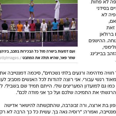
פה לא פחות
ים בסידני
פיה לא
אם,
 זאת
ם ברולאן
חה. ההישגים
ימפי,
ועם דמעות בישרה מול כל הבכירות בסבב, ביניהן
ב בבייג'ינג
/
שחר פאר, שהיא תולה את המחבט
ettyImages
 חוויה מדהימה ורגעים בלתי נשכחים", סיכמה דמנטייבה את
אוד רגשי עבורי. אני רוצה להודות לכל האנשים מסביב לעו
כמו גם למועדון המעריצים שלי. הייתם תמיד שם בשבילי. ל
הרגשתי את התמיכה שלכם ועל כך אני מודה לכם".
פון בת ארצה, ורה זבונרבה, שהתקשתה להישאר אדישה
ייבה, ואמרה: "רוסיה גאה בך. עשית כל כך הרבה לא רק