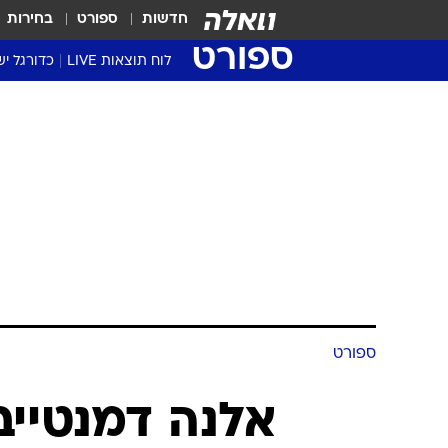
חדשות
ספורט
בחירות
ספורט
לוח תוצאות LIVE
כדורגל יש
ליגת העל Winner
סטט' ליגת
גביע המדי
גביע הטוט
שגרירים
נבחרות י
ליגה לאומ
ליגה א'
ספורט
אלנה דמנטיי