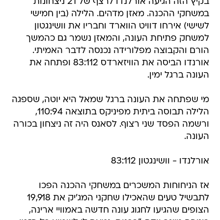
בקיץ הזה הגיעה אורלנדו לרצף של 21 ניצחונות
במשחקי ההכנה. מאזן מדהים. הלילה (בין חמישי
לשישי) אירחו דוויט הווארד וחבריו את וושינגטון
למשחק פתיחת העונה, והמאזן נשמר גם כהמשך
הורם והקבוצה מפלורידה נכנסה לדבר האמיתי.
אורנדו הביסה את הוויזארדס 83:112 ופתחה את
העונה ברגל ימין.
מי שפתחה את העונה ברגל שמאל היא יוטה, שספגה
הלילה תבוסה ביתית מפיניקס בתוצאה 110:94,
ורשמה הפסד שני רצוף. לסאנס היה זה ניצחון בכורה
העונה.
אורלנדו - וושינגטון 83:112
אז הניחוחות המשכרים במשחקי ההכנה הפכו
לתבשיל טעים שהאכילו שחקני המג'יק את 19,918
הצופים שהגיעו לחגוג עונה חדשה באמוויי ארינה,