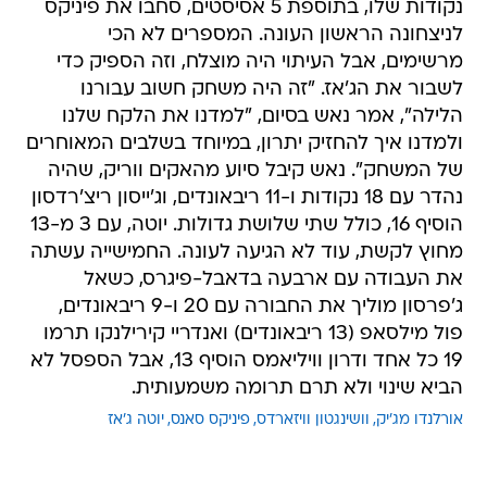
נקודות שלו, בתוספת 5 אסיסטים, סחבו את פיניקס
לניצחונה הראשון העונה. המספרים לא הכי
מרשימים, אבל העיתוי היה מוצלח, וזה הספיק כדי
לשבור את הג'אז. "זה היה משחק חשוב עבורנו
הלילה", אמר נאש בסיום, "למדנו את הלקח שלנו
ולמדנו איך להחזיק יתרון, במיוחד בשלבים המאוחרים
של המשחק". נאש קיבל סיוע מהאקים ווריק, שהיה
נהדר עם 18 נקודות ו-11 ריבאונדים, וג'ייסון ריצ'רדסון
הוסיף 16, כולל שתי שלושת גדולות. יוטה, עם 3 מ-13
מחוץ לקשת, עוד לא הגיעה לעונה. החמישייה עשתה
את העבודה עם ארבעה בדאבל-פיגרס, כשאל
ג'פרסון מוליך את החבורה עם 20 ו-9 ריבאונדים,
פול מילסאפ (13 ריבאונדים) ואנדריי קירילנקו תרמו
19 כל אחד ודרון וויליאמס הוסיף 13, אבל הספסל לא
הביא שינוי ולא תרם תרומה משמעותית.
אורלנדו מג'יק
וושינגטון וויזארדס
פיניקס סאנס
יוטה ג'אז