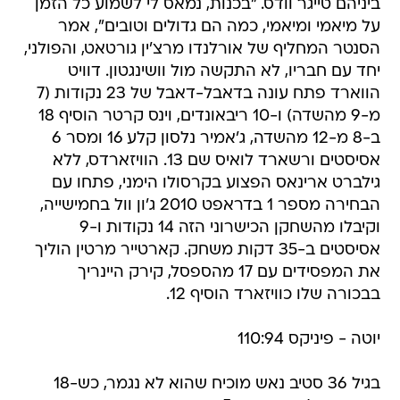
ביניהם טייגר וודס. "בכנות, נמאס לי לשמוע כל הזמן
על מיאמי ומיאמי, כמה הם גדולים וטובים", אמר
הסנטר המחליף של אורלנדו מרצ'ין גורטאט, והפולני,
יחד עם חבריו, לא התקשה מול וושינגטון. דוויט
הווארד פתח עונה בדאבל-דאבל של 23 נקודות (7
מ-9 מהשדה) ו-10 ריבאונדים, וינס קרטר הוסיף 18
ב-8 מ-12 מהשדה, ג'אמיר נלסון קלע 16 ומסר 6
אסיסטים ורשארד לואיס שם 13. הוויזארדס, ללא
גילברט ארינאס הפצוע בקרסולו הימני, פתחו עם
הבחירה מספר 1 בדראפט 2010 ג'ון וול בחמישייה,
וקיבלו מהשחקן הכישרוני הזה 14 נקודות ו-9
אסיסטים ב-35 דקות משחק. קארטייר מרטין הוליך
את המפסידים עם 17 מהספסל, קירק היינריך
בבכורה שלו כוויזארד הוסיף 12.
יוטה - פיניקס 110:94
בגיל 36 סטיב נאש מוכיח שהוא לא נגמר, כש-18