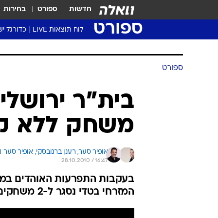
חדשות
ספורט
בחירות
ספורט
לוח תוצאות LIVE
כדורגל יש
ליגת העל Winner
סטט' ליגת
ספורט
גביע המדי
גביע הטוט
בית"ר ירושלים
שגרירים
משחק ללא ק
נבחרות י
ליגה לאומ
ליגה א'
אופיר סער, 
רענן ברנובסקי, 
אופיר סער ור
28.10.2010 / 16:47
בעקבות התפרעות האוהדים במשח
המזרחי בטדי נסגר ל-2 משחקים