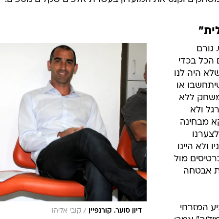
ית"
 גורם
 הכל בכדי
לא היה לנו
שיתחשבו או
 משחק ללא
גל ולא
א מבחינה
לצערנו
 ולא היינו
ם למכור יותר מ-1,000-1,500 כרטיסים מול
ת אבטחה
יע המזרחי
/
דיון סוער. קורנפיין
קובי אליהו