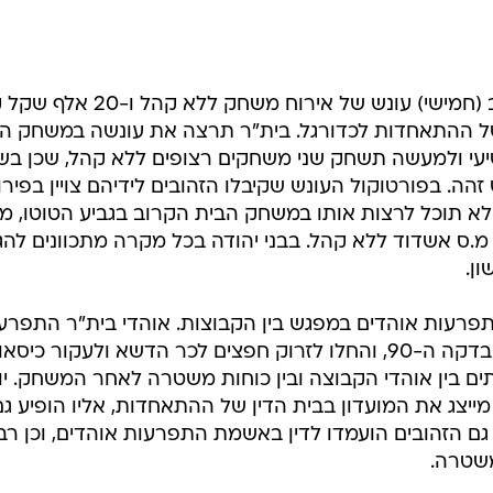
בית"ר ירושלים ובני יהודה ספגו הערב (חמישי) עונש של אירוח משחק ללא
של ההתאחדות לכדורגל. בית"ר תרצה את עונשה במשחק ה
עי ולמעשה תשחק שני משחקים רצופים ללא קהל, שכן ב
ה. בפורטוקול העונש שקיבלו הזהובים לידיהם צויין בפירו
 לא תוכל לרצות אותו במשחק הבית הקרוב בגביע הטוטו, מ
.ס אשדוד ללא קהל. בבני יהודה בכל מקרה מתכוונים להג
ן.
תפרעות אוהדים במפגש בין הקבוצות. אוהדי בית"ר התפרע
לאחר שקבוצתם ספגה שער דרמטי בדקה ה-90, והחלו לזרוק חפצים לכר הדשא ולעקור כיס
ים בין אוהדי הקבוצה ובין כוחות משטרה לאחר המשחק. י
 מייצג את המועדון בבית הדין של ההתאחדות, אליו הופיע גם
 גם הזהובים הועמדו לדין באשמת התפרעות אוהדים, וכן רב
משטרה.