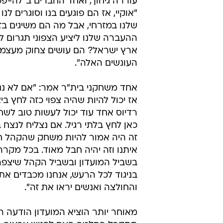
עוררה גיחוך, ואחד החברים ב"לה-פמ
"אוקיי, אז הם פוגעים בנו וסוגרים לנ
שלנו במזרחי, אבל מה הם משיגים ב
ההעברה שלנו ליציע הצפוני תגרום לנ
ארץ ישראל? הם עושים צחוק מעצמ
העונשים האלה".
אחד משחקני בית"ר אמר: "אם לא נ
אז יכול להיות שהיה צפוי כזה לחץ ב
רדיוס אחד עוד יכול לעשות טוב לשחק
כאן לחץ בלתי רגיל. אם נצליח לנצח 
זה היה אמור להיות משחק שהקהל חו
איתנו וזה יהיה חבל מאוד. בכל מקרה
בשביל המועדון ובשביל הקהל שיצפה
בניגוד לכל הרעש, אנחנו מכבדים את
והחולצה ואנשים יראו את זה".
מאוחר יותר הוציא המועדון הודעה ר