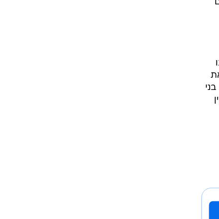
ת
בני
ן