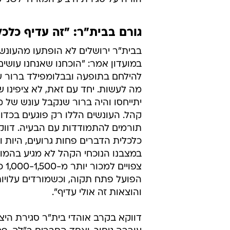
גורם בבית"ר: "זה עדיף כלכל
בבית"ר ירושלים לא הופתעו מהעונש.
במועדון אמר: "הוכחנו שאנחנו עושים
להילחם בתופעה ובבלומפילד ברור ש
מה לעשות. יחד עם זאת, לא ציפינו 
יתייחסו והיה ברור שנקבל עונש של
קהל. העונשים הללו רק פוגעים בכדור
תורמים להתמודדות עם הבעיה. דווק
כלכלית הדברים פחות גרועים, היות ו
במצבנו הנוכחי הקהל לא מגיע בהמוניו
צפויי
הפועל פתח תקוה, וכשמורדים עלויו
והוצאות זה אולי עדיף".
דווקא בקרב אוהדי בית"ר סגירת היצ