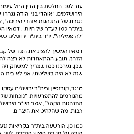
עוד לפני החלטת בין הדין החל עימות
הירושלמים. "אוהדי בני יהודה נגרר
נגזרת של התנהגות אוהדי היריבה", א
בית"ר כמו לעדר של חיות". דמאיו המ
'לה פמיליה'". יו"ר בית"ר ירושלים כ
דמאיו המשיך להציג את הצד של קבוצ
הדרך. תובע ההתאחדות לא רצה להעמ
שכן. נערכנו כמו שצריך למשחק וזה מ
שזה לא היה בשליטתי. אני לא בית הד
מנגד, קורנפיין ובית"ר ירושלים עס
מהגורמים להתפרעויות. "נוכחות של
התנהגות הקהל", אמר היו"ר הירושלמ
רבות, מה שהלהיט את היצרים.
הורה על סגירת היציע המזרחי לשני