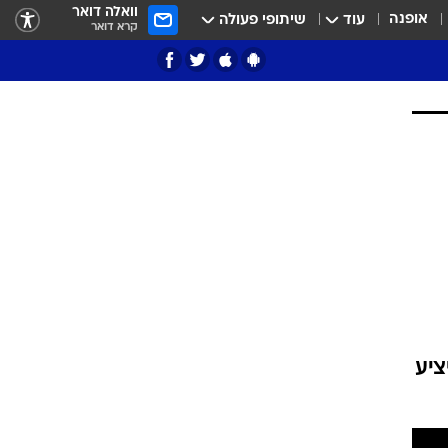
וואלה דואר
אופנה
עוד
שיתופי פעולה
קרא דואר
ציון 3
דאבל דריבל
ציע
י