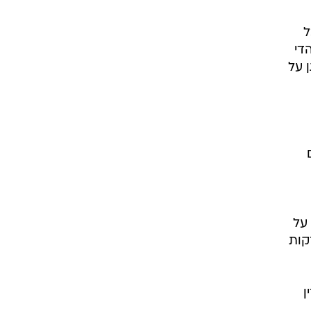
ל
די
 על
על
קות
דין