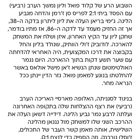
השבוע הרע של קלוד פואל וליון נמשך הערב (רביעי)
עם הפסד ביתי 2:1 לפריס סן ז'רמן והדחה מגביע
הליגה. ג'ימי בריאן העלה את ליון ליתרון בדקה ה-38,
אך זה החזיק מעמד עד לדקה ה-86, אז מתיו בודמר,
שחקן ליון עד הקיץ האחרון, איזן ושלח את המשחק
להארכה. לודוביק ז'ולי הוותיק, שנולד בליון והחל
בקבוצה את דרכו המקצועית, היה האחראי להדחתה
עם שער תשע דקות בתוך ההארכה. היום נגמר
האולטימטום שנתן הנשיא ז'אן מישל אולאס באשר
להחלטתו בנוגע למאמן פואל. גזר הדין יינתן ככל
הנראה מחר.
בניגוד לסגניתה, האלופה מארסיי האריכה הערב
(רביעי) את רצף ההצלחות שלה בתקופה האחרונה
ועלתה לרבע גמר גביע הליגה. דידייה דשאן העלה את
ההרכב השני שלו למשחק מול גנגאן מהליגה
השלישית, אותה מאמן קשר העבר של התכולים,
ז'וסלן גורבנק, וזה הספיק כדי לנצח 0:1.