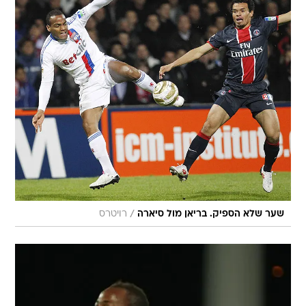
/
שער שלא הספיק. בריאן מול סיארה
רויטרס