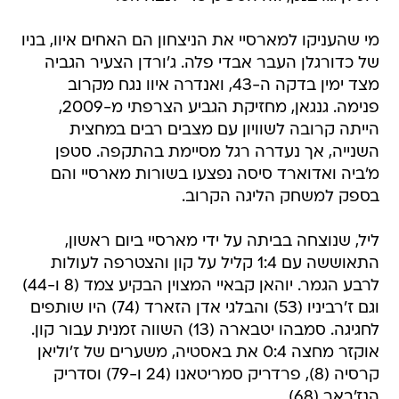
מי שהעניקו למארסיי את הניצחון הם האחים איוו, בניו
של כדורגלן העבר אבדי פלה. ג'ורדן הצעיר הגביה
מצד ימין בדקה ה-43, ואנדרה איוו נגח מקרוב
פנימה. גנגאן, מחזיקת הגביע הצרפתי מ-2009,
הייתה קרובה לשוויון עם מצבים רבים במחצית
השנייה, אך נעדרה רגל מסיימת בהתקפה. סטפן
מ'ביה ואדוארד סיסה נפצעו בשורות מארסיי והם
בספק למשחק הליגה הקרוב.
ליל, שנוצחה בביתה על ידי מארסיי ביום ראשון,
התאוששה עם 1:4 קליל על קון והצטרפה לעולות
לרבע הגמר. יוהאן קבאיי המצוין הבקיע צמד (8 ו-44)
וגם ז'רביניו (53) והבלגי אדן הזארד (74) היו שותפים
לחגיגה. סמבהו יטבארה (13) השווה זמנית עבור קון.
אוקזר מחצה 0:4 את באסטיה, משערים של ז'וליאן
קרסיה (8), פרדריק סמריטאנו (24 ו-79) וסדריק
הנז'באר (68).