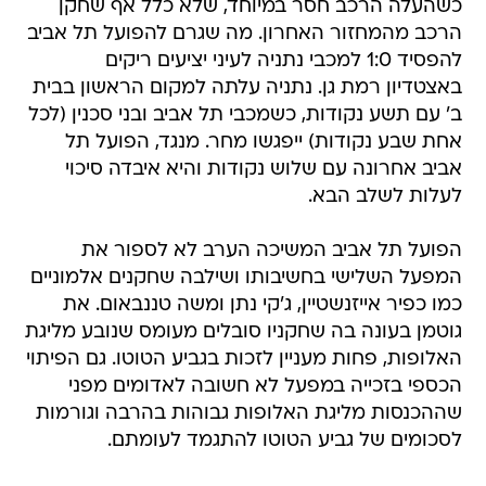
כשהעלה הרכב חסר במיוחד, שלא כלל אף שחקן
הרכב מהמחזור האחרון. מה שגרם להפועל תל אביב
להפסיד 1:0 למכבי נתניה לעיני יציעים ריקים
באצטדיון רמת גן. נתניה עלתה למקום הראשון בבית
ב' עם תשע נקודות, כשמכבי תל אביב ובני סכנין (לכל
אחת שבע נקודות) ייפגשו מחר. מנגד, הפועל תל
אביב אחרונה עם שלוש נקודות והיא איבדה סיכוי
לעלות לשלב הבא.
הפועל תל אביב המשיכה הערב לא לספור את
המפעל השלישי בחשיבותו ושילבה שחקנים אלמוניים
כמו כפיר אייזנשטיין, ג'קי נתן ומשה טננבאום. את
גוטמן בעונה בה שחקניו סובלים מעומס שנובע מליגת
האלופות, פחות מעניין לזכות בגביע הטוטו. גם הפיתוי
הכספי בזכייה במפעל לא חשובה לאדומים מפני
שההכנסות מליגת האלופות גבוהות בהרבה וגורמות
לסכומים של גביע הטוטו להתגמד לעומתם.