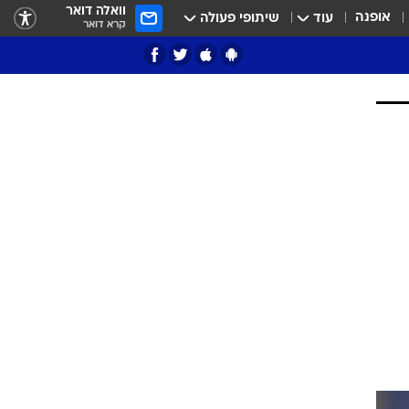
וואלה דואר
אופנה
עוד
שיתופי פעולה
קרא דואר
ציון 3
דאבל דריבל
י