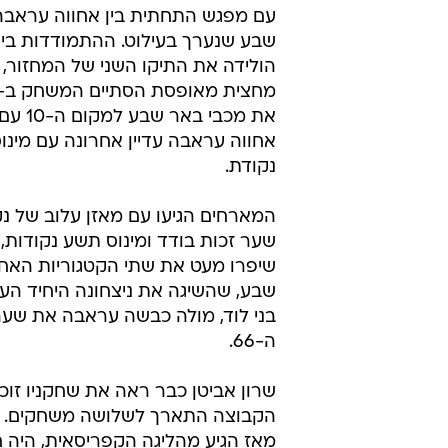
עם מפגש התחתית בין אחווה עראבה
שבע שנערך בעילוט. ההתמודדות בין
הולידה את התיקו השני של המחזור,
את מכבי ב
אחווה עראבה עדיין אחרונה עם מינו
נקודת.
המארחים הגיעו עם מאזן עלוב של נ
שער זכות בודד ומינוס תשע נקודות, 
שיפרו מעט את שתי הקטגוריות האחר
שבע, שהשיגה את ניצחונה היחיד העו
בני לוד, מולה כבשה עראבה את שער
ה-66.
שרון אביטן כבר ראה את שחקניו זוכ
הקבוצה התארך לשלושה משחקים. החל
מאז הגיע מהליגה הקפריסאית, היה חת