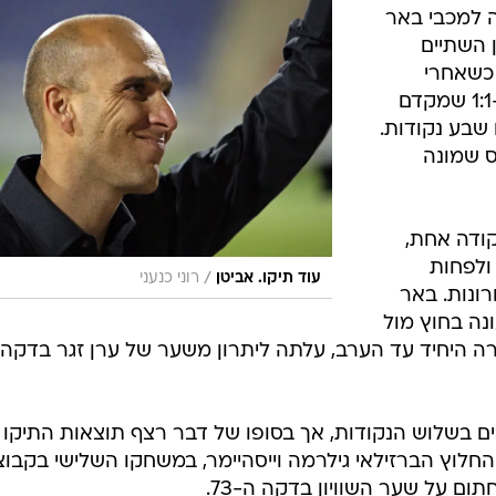
ענפים נוספים
 למכבי באר
לוח שידורים
 השתיים
 כשאחרי
החידה של ספור
מחצית מאופסת הסתיים המשחק ב-1:1 שמקדם
ארכיון מדורים
אר שבע למקום ה-10 עם שבע נקודות.
כתבו לנו
ס שמונה
קודה אחת,
ולפחות
/
עוד תיקו. אביטן
רוני כנעני
ונות. באר
נה בחוץ מול
ה היחיד עד הערב, עלתה ליתרון משער של ערן זגר בדקה
ים בשלוש הנקודות, אך בסופו של דבר רצף תוצאות התיקו 
וץ הברזילאי גילרמה וייסהיימר, במשחקו השלישי בקבוצ
ום על שער השוויון בדקה ה-73.