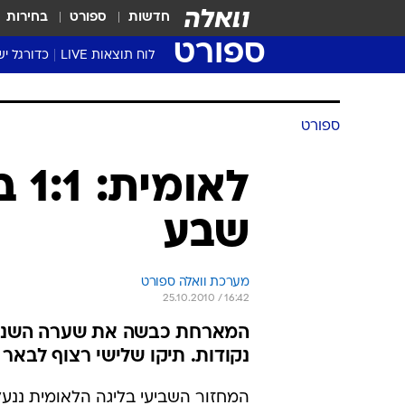
חדשות
ספורט
בחירות
ספורט
לוח תוצאות LIVE
כדורגל יש
ליגת העל Winner
סטט' ליגת
ספורט
גביע המדי
גביע הטוט
לאו
שגרירים
שבע
נבחרות י
ליגה לאומ
ליגה א'
מערכת וואלה ספורט
25.10.2010 / 16:42
המארחת כבשה את שערה השני הע
נקודות. תיקו שלישי רצוף לבאר
המחזור השביעי בליגה הלאומית ננעל