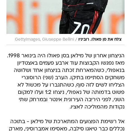
/
צלח את סן פאולו. רוביניו
GettyImages, Giuseppe Bellini
הניצחון אחרון של מילאן בסן פאולו היה בינואר 1998.
מאז נפגשו הקבוצות עוד ארבע פעמים באצטדיון
בנאפולי, כשהמארחת זכתה בניצחון אחד ושלושה
משחקים הסתיימו בתיקו. הערב (שני) הרוסונרי
הצליחו לשים לזה סוף, כשהתגברו על מכשול לא
פשוט בדמותה של נאפולי, ניצחו 1:2 ועלו למקום
השני, לפני היריבה העירונית אינטר ובמרחק שתי
נקודות מהמוליכה לאציו.
אל רשימת הפצועים המתארכת של מילאן - בתוכה
נכללים כבר טיאגו סילבה, מאסימו אמברוסיני, מארק