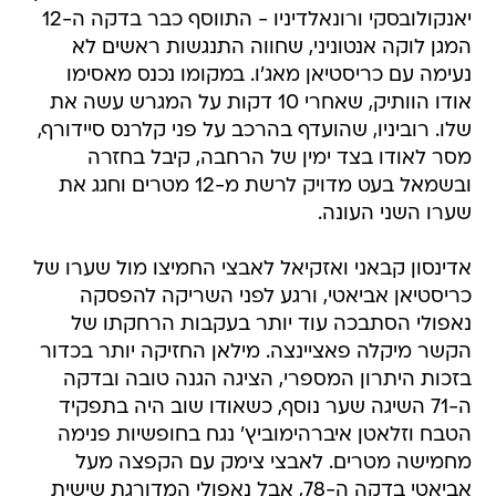
יאנקולובסקי ורונאלדיניו - התווסף כבר בדקה ה-12
המגן לוקה אנטוניני, שחווה התנגשות ראשים לא
נעימה עם כריסטיאן מאג'ו. במקומו נכנס מאסימו
אודו הוותיק, שאחרי 10 דקות על המגרש עשה את
שלו. רוביניו, שהועדף בהרכב על פני קלרנס סיידורף,
מסר לאודו בצד ימין של הרחבה, קיבל בחזרה
ובשמאל בעט מדויק לרשת מ-12 מטרים וחגג את
שערו השני העונה.
אדינסון קבאני ואזקיאל לאבצי החמיצו מול שערו של
כריסטיאן אביאטי, ורגע לפני השריקה להפסקה
נאפולי הסתבכה עוד יותר בעקבות הרחקתו של
הקשר מיקלה פאציינצה. מילאן החזיקה יותר בכדור
בזכות היתרון המספרי, הציגה הגנה טובה ובדקה
ה-71 השיגה שער נוסף, כשאודו שוב היה בתפקיד
הטבח וזלאטן איברהימוביץ' נגח בחופשיות פנימה
מחמישה מטרים. לאבצי צימק עם הקפצה מעל
אביאטי בדקה ה-78, אבל נאפולי המדורגת שישית