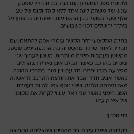
אלף שקל בפועל בגין התפרעות האוהדים בניצחון על
בית"ר ירושלים לפני כשבועיים.
בחלק המקצועי חזר הקשר עומרי אפק להתאמן עם
חבריו, לאחר שחזר מהשעייה בת ארבעה ימים שספג
מקשטן בעקבות מילים מיותרות. קשטן לערוך שני
שינויים בהרכב כאשר הבלם איבן גארידו שהחלים
מפציעה בגבו יפתח יחד עם דין מורי במרכז ההגנה
כאשר אביב חדד יאבד את חולצת ההרכב לראשונה
מאז נפתחה הליגה. שינוי נוסף צפוי להיות בעמדת
המגן הימני כאשר עוז ראלי עשוי לקחת את מקומו
של איציק עזוז.
בני סכנין:
בקבוצה שאבו עידוד רב מהתיקו שהצליחה הקבוצה
לחלץ בטדי מול בית"ר ירושלים. בשל כך, יקבל מחר
ההרכב שפתח מול בית"ר שוב את הקרדיט