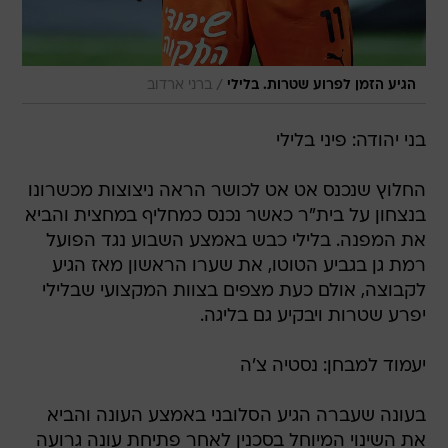
/
הגיע הזמן לפרוע שטרות. בלילי
ברני ארדוב
בני יהודה: פיני בלילי
החלוץ שנכנס אט אט לכושר הראה ניצוצות מכשרונו
בנצחון על בית"ר כאשר נכנס כמחליף במחצית והביא
את המפנה. בלילי כבש באמצע השבוע נגד הפועל
רמת גן בגביע הטוטו, את שערו הראשון מאז הגיע
לקבוצה, אולם כעת מצפים בצוות המקצועי שבלילי
יפרע שטרות ויבקיע גם בליגה.
יעמוד למבחן: נסטיה צ'ה
בעונה שעברה הגיע הסלובני באמצע העונה והביא
את השינוי המיוחל בסכנין לאחר פתיחת עונה גרועה
מאוד. העונה צ'ה כמו כל סכנין עדיין לא משחזר את
היכולת מהעונה שעברה. מול בית"ר צ'ה כבר נראה