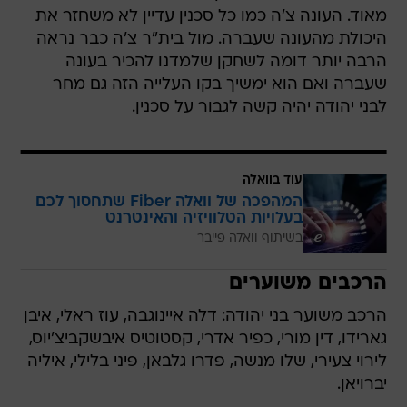
הרבה יותר דומה לשחקן שלמדנו להכיר בעונה
שעברה ואם הוא ימשיך בקו העלייה הזה גם מחר
לבני יהודה יהיה קשה לגבור על סכנין.
עוד בוואלה
המהפכה של וואלה Fiber שתחסוך לכם
בעלויות הטלוויזיה והאינטרנט
בשיתוף וואלה פייבר
הרכבים משוערים
הרכב משוער בני יהודה: דלה איינוגבה, עוז ראלי, איבן
גארידו, דין מורי, כפיר אדרי, קסטוטיס איבשקביצ'יוס,
לירוי צעירי, שלו מנשה, פדרו גלבאן, פיני בלילי, איליה
יברויאן.
הרכב משוער בני סכנין: מאיר כהן, לוהאב כיאל, פטי