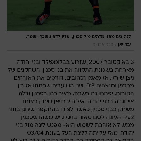
לזהובים מאזן מדהים מול סכנין, ועליו לדאוג שכך יישמר.
/
יברויאן
ברני ארדוב
3 באוקטובר 2007, שזרוע בבלומפילד ובני יהודה
מארחת בשכונת התקווה את בני סכנין. השחקנים של
ניצן שירזי, אז מאמן הזהובים, דורסים את האורחים
מסכנין ומנצחים 0:3. שני השוערים שפתחו אז בין
הקורות, יפתחו גם בשבת, מאיר כהן בסכנין ודלה
איינוגבה בבני יהודה. איליה יברויאן שיחק באותו
משחק בבני סכנין, כאשר לצידו בהתקפה שיחק בחור
צעיר העונה לשם מאור בוזגלו. יש משהו שסכנין
ממש לא אוהבת לשמוע הוא- מפגש ליגה מול בני
יהודה. מאז עלייתה לליגת העל בעונת 03/04
הקבוצה לה הפסידה הכי הרבה נקודות ליגה היא לא
אחרת מהקבוצה הזהובה של תל אביב. ב17 מפגשי