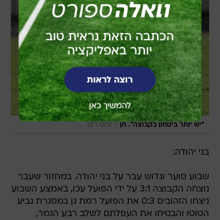
/
"יש יותר ביטחון בקבוצה". חן
יותם רונן
בני יהודה:
שבוע סוער וגדוש עבר על בני יהודה. במחזור שעבר
נוצחה הקבוצה 3:1 על ידי הפועל עכו, באמצע השבוע
ניצחו הזהובים 0:3 את הפועל רמת גן במסגרת גביע
הטוטו והבטיחו את העפלתם לשלב רבע הגמר,
ולקינוח ספג המועדון קנס כבד בבית הדין שפסק
עונש של משחק ליגה אחד ללא קהל וקנס של 20