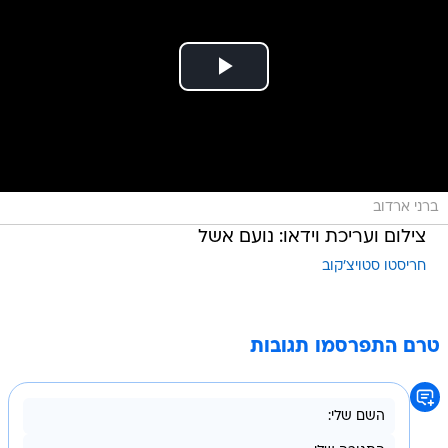
ברני ארדוב
צילום ועריכת וידאו: נועם אשל
חריסטו סטויצ'קוב
טרם התפרסמו תגובות