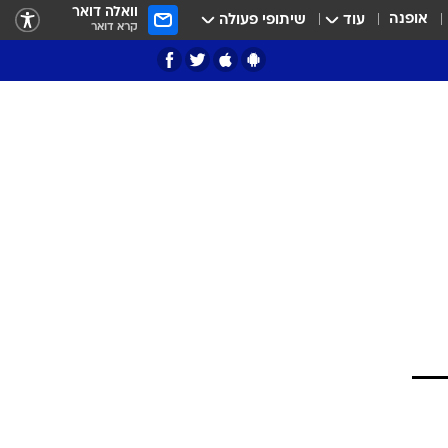
וואלה דואר
אופנה
עוד
שיתופי פעולה
קרא דואר
ציון 3
דאבל דריבל
י