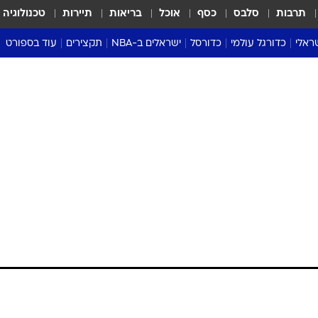
תרבות
סלבס
כסף
אוכל
בריאות
תיירות
טכנולוגיה
ראלי
כדורגל עולמי
כדורסל
ישראלים ב-NBA
תקצירים
עוד בספורט
ליגה אנגלית
ליגת העל
דני אבדיה
מונדיאל 2026
 העל
ליגה ספרדית
דאבל דריבל
NBA
נה
ליגה איטלקית
יורוליג וכדורסל אירופי
טבלאות
ו
ליגה גרמנית
ליגה לאומית
פודקאסטים
ליגה צרפתית
נבחרות ישראל בכדורסל
מסכמים מחזור
שראל
ליגת האלופות
כדורסל נשים
אבא של שבת
ית
הליגה האירופית
מעל הטבעת
דרום אמריקה
סערה בממלכה
טניס
טראש טוק
ספורט אמריקא
פוקר