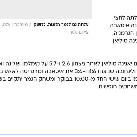
ואל הבלגית, המדורגת 4, עלתה לחצי
/
עלתה גם לגמר הזוגות. גלושקו
מערכת וואלה,
3:6 ו-0:6 על דיאנה איסאבה
צילום מסך
 הגרמניה,
3:6 ו-5:7 על יאנינה טוליאן
גלושקו עלתה גם לגמר הזוגות יחד עם יאנינה טוליאן לאחר ניצחון 2:6 ו-5:7 על קימלמן ו
בגמר השתיים תפגושנה את דה וואל ולינחובה שניצחו 4:6 ו-3:6 את איסאבה ומרגריטה לאז
משחקי חצי הגמר של הטורניר יתקיימו ביום שישי החל מ-10:00 בבוקר ומשחק הגמר ית