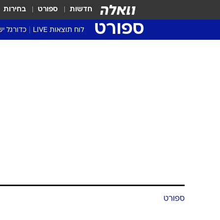
חדשות
ספורט
בחירות
ספורט
לוח תוצאות LIVE
כדורגל יש
ליגת העל Winner
סטט' ליגת
גביע המדי
גביע הטוט
שגרירים
נבחרות י
ליגה לאומ
ליגה א'
ספורט