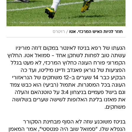
/
חוזר להיות האיש המרכזי. אטו
רויטרס
הגעתו של רפא בניטז לאינטר במקום ז'וזה מוריניו
עשתה טוב לפחות לשחקן אחד - סמואל אטו. החלוץ
הקמרוני פורח העונה כחלוץ המרכזי, לא מעט בגלל
הפציעות של גוראן פאנדב ודייגו מיליטו, ועד כה
הבקיע כבר 14 שערים ב-12 משחקים של הנראזורי
העונה בכל המסגרות. אתמול (רביעי) הוא כבש צמד
וגם בישל פעמיים בניצחון 3:4 על טוטנהאם והעלה
את מאזנו בליגת האלופות לשישה שערים בשלושה
משחקים.
בניטז משוכנע שזה לא הסוף מבחינת הסקורר
הנפלא שלו. "סמואל שוב היה פנטסטי", אמר המאמן