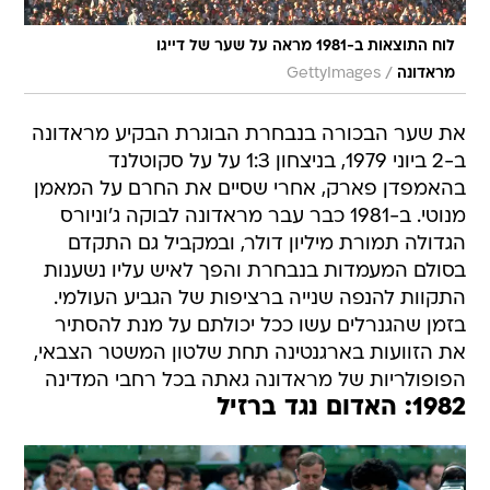
לוח התוצאות ב-1981 מראה על שער של דייגו
/
מראדונה
GettyImages
את שער הבכורה בנבחרת הבוגרת הבקיע מראדונה
ב-2 ביוני 1979, בניצחון 1:3 על על סקוטלנד
בהאמפדן פארק, אחרי שסיים את החרם על המאמן
מנוטי. ב-1981 כבר עבר מראדונה לבוקה ג'וניורס
הגדולה תמורת מיליון דולר, ובמקביל גם התקדם
בסולם המעמדות בנבחרת והפך לאיש עליו נשענות
התקוות להנפה שנייה ברציפות של הגביע העולמי.
בזמן שהגנרלים עשו ככל יכולתם על מנת להסתיר
את הזוועות בארגנטינה תחת שלטון המשטר הצבאי,
הפופולריות של מראדונה גאתה בכל רחבי המדינה
1982: האדום נגד ברזיל