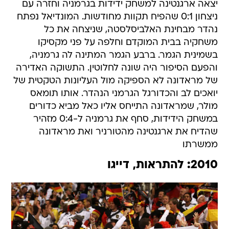
יצאה ארגנטינה למשחק ידידות בגרמניה וחזרה עם
ניצחון 0:1 שהפיח תקוות מחודשות. המונדיאל נפתח
נהדר מבחינת האלביסלסטה, שניצחה את כל
משחקיה בבית המוקדם וחלפה על פני מקסיקו
בשמינית הגמר. ברבע הגמר המתינה לה גרמניה,
והפעם הסיפור היה שונה לחלוטין. התשוקה האדירה
של מראדונה לא הספיקה מול העליונות הטקטית של
יואכים לב והכדורגל הגרמני הנהדר. אותו תומאס
מולר, שמראדונה התייחס אליו כאל מביא כדורים
במשחק הידידות, סחף את גרמניה ל-0:4 מזהיר
שהדיח את ארגנטינה מהטורניר ואת מראדונה
ממשרתו
2010: להתראות, דייגו