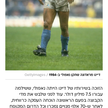
/
דייגו מראדונה שחקן נאפולי ב-1984
GettyImages
הזוכה בשירותיו של דייגו הייתה נאפולי, ששילמה
עבורו 7.5 מיליון דולר. עוד לפני שלבש את מדי
הקבוצה בפעם הראשונה הוכחה העסקה כרווחית,
לאחר ש-70 אלף מנויים נמכרו וכל הדרום המקופח