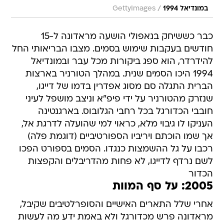
/
במונדיאל 1994
GettyImages
כבר כששיחק בנאפולי הושעה מראדונה ל-15
חודשים בעקבות שימוש בסמים. מצבו הבריאותי החל
להידרדר, הוא ספג ביקורות מכל עבר ובמונדיאל
1994 היכו הסמים שנית. במהלך הטורניר בארצות
הברית התגלה סם מסוג אפדרין בדמו של דייגו,
שנזרק מהטורניר על ידי פיפ"א וניצב מושפל לעיני
חובבי הכדורגל בכל רחבי הגלובוס. בארגנטינה
העניקו לו גיבוי מלא, כראוי למי שהועלה לדרגת אל,
אך שמו הוכתם ויריביו הספורטיביים (דוגמת פלה)
רכבו על גל ההשמצות כנגדו. הסמים בספורט הפכו
לשם נרדף לדייגו, לא פחות מהדריבלים והקפצות
הכדור
2005: על סף המוות
אחרי שלל התארים האישיים והסופרלטיבים שקיבל,
מראדונה פרש מכדורגל ולא באמת ידע מה לעשות