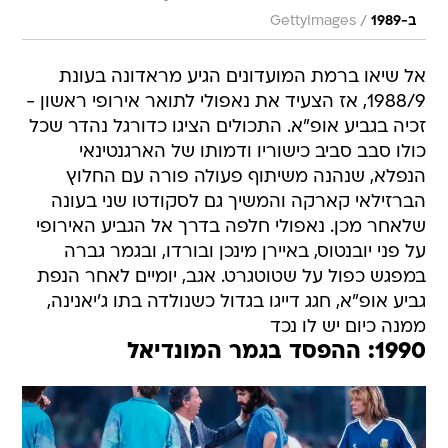
/
ב-1989
GettyImages
אל שיאו ברמת המועדונים הגיע מראדונה בעונת
1988/9, אז הצעיד את נאפולי לתואר אירופי ראשון -
זכיה בגביע אופ"א. התכולים הציגו כדורגל נהדר שכל
כולו סבב סביב כישוריו ודמותו של הארגנטינאי
הנפלא, שנהנה משיתוף פעולה פורה עם החלוץ
הברזילאי קארקה והמשיך גם לסקודטו שני בעונה
שלאחר מכן. נאפולי חלפה בדרך אל הגביע האירופי
על פני יובנטוס, באיירן מינכן ובורדו, ובגמר גברה
במפגש כפול על שטוטגרט. אגב, יומיים לאחר הנפת
גביע אופ"א, חגג דייגו בגדול כשנולדה בתו ג'יאנינה,
ממנה כיום יש לו נכד
1990: ההפסד בגמר המונדיאל