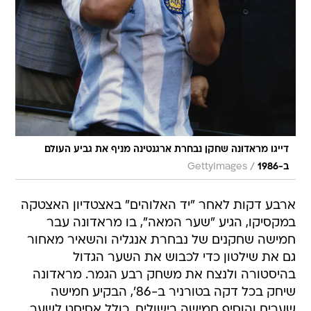
דייגו מראדונה שחקן נבחרת ארגנטינה מניף את גביע העולם
/
ב-1986
GettyImages
ארבע דקות לאחר "יד האלוהים" באצטדיון האצטקה
במקסיקו, הגיע "שער המאה", בו מראדונה עבר
חמישה שחקנים של נבחרת אנגליה והשאיר מאחור
גם את שילטון כדי לכבוש את השער הגדול
בהיסטורה ולנצח את משחק רבע הגמר. מראדונה
שיחק בכל דקה בטורניר ב-86', הבקיע חמישה
שערים והוסיף חמישה בישולים, כולל אסיסט לשער