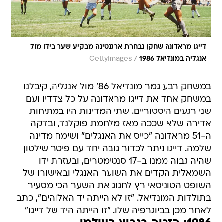
דייגו מראדונה שחקן נבחרת ארגנטינה מבקיע שער בידו מול
/
אנגליה במונדיאל 1986
GettyImages
במשחק רבע גמר מונדיאל 86' מול אנגליה, קיבלנו
במשחק אחד את דייגו מראדונה על כל צדדיו ועם
שני רגעים היסטוריים. שתי המדינות היו במתיחות
אדירה שלא שככה מאז מלחמת פוקלנד, ובדקה
ה-51 מראדונה "כייס את האנגלים" ושימח מדינה
שלמה. דייגו ניתר לכדור גובה יחד עם פיטר שילטון
שהיה גבוה ממנו ב-17 סנטימטרים, ובעזרת ידו
השמאלית הקדים את השוער האנגלי ובאישורו של
השופט הטוניסאי רץ לחגוג את השער הכי מסעיר
בתולדות המונדיאל. "זו לא הייתה יד האלוהים", כתב
לאחר מכן בביוגרפיה שלו. "זו הייתה היד של דייגו"