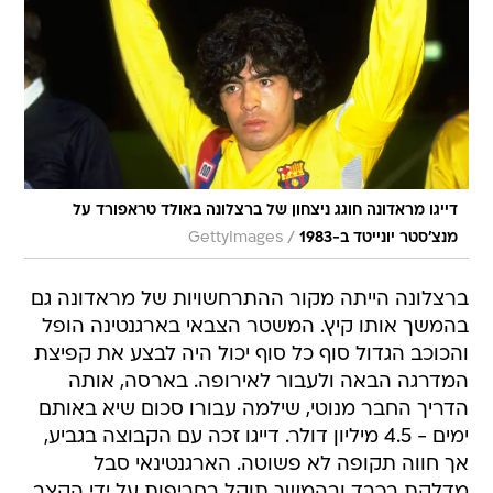
דייגו מראדונה חוגג ניצחון של ברצלונה באולד טראפורד על
/
מנצ'סטר יונייטד ב-1983
GettyImages
ברצלונה הייתה מקור ההתרחשויות של מראדונה גם
בהמשך אותו קיץ. המשטר הצבאי בארגנטינה הופל
והכוכב הגדול סוף כל סוף יכול היה לבצע את קפיצת
המדרגה הבאה ולעבור לאירופה. בארסה, אותה
הדריך החבר מנוטי, שילמה עבורו סכום שיא באותם
ימים - 4.5 מיליון דולר. דייגו זכה עם הקבוצה בגביע,
אך חווה תקופה לא פשוטה. הארגנטינאי סבל
מדלקת בכבד ובהמשך תוקל בחריפות על ידי הקצב