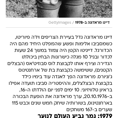
/
דייגו מראדונה ב-1978
GettyImages
דייגו מראדונה גדל בעיירת הצריפים ויז'ה פיוריטו,
כשמסביבו אלימות ופשע שהמפלט היחיד מהם היה
הכדורגל. דייגיטו הקטן היה צמוד במשך 24 שעות
לכדור ובגיל 10 מגלה כישרונות הבחין ביכולתו
הנדירה וצירף אותו לקבוצת לוס סבוזיט'אס (הבצלים
הקטנים), ששימשה כקבוצת בת של ארחנטינוס
ג'וניורס. מראדונה הפך לאגדה עוד בימיו כילד
בקבוצת הבצלצלים, וההיסטריה סביבו תועדה אפילו
בראיון טלוויזיוני. 10 ימים לפני יום הולדתו ה-16,
ב-20.10.1976, ערך מראדונה את הופעת הבכורה
בארחנטינוס, בשורותיה שיחק חמש שנים וכבש 115
שערים ב-167 משחקים
1979: גמר גביע העולם לנוער