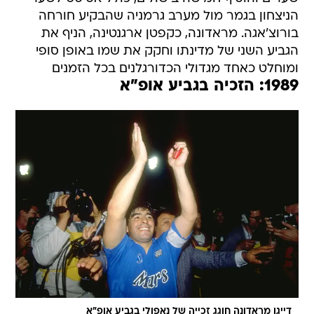
הניצחון בגמר מול מערב גרמניה שהבקיע חורחה
בורוצ'אגה. מראדונה, כקפטן ארגנטינה, הניף את
הגביע השני של מדינתו וחקק את שמו באופן סופי
ומוחלט כאחד מגדולי הכדורגלנים בכל הזמנים
1989: הזכיה בגביע אופ"א
דייגו מראדונה חוגג זכייה של נאפולי בגביע אופ"א