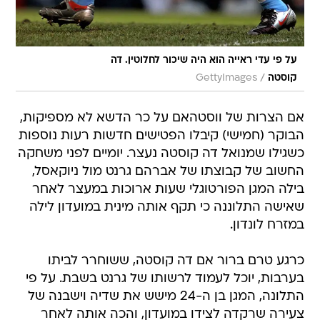
על פי עדי ראייה הוא היה שיכור לחלוטין. דה
/
קוסטה
GettyImages
אם הצרות של ווסטהאם על כר הדשא לא מספיקות,
הבוקר (חמישי) קיבלו הפטישים חדשות רעות נוספות
כשגילו שמנואל דה קוסטה נעצר. יומיים לפני משחקה
החשוב של קבוצתו של אברהם גרנט מול ניוקאסל,
בילה המגן הפורטוגלי שעות ארוכות במעצר לאחר
שאישה התלוננה כי תקף אותה מינית במועדון לילה
במזרח לונדון.
כרגע טרם ברור אם דה קוסטה, ששוחרר לביתו
בערבות, יוכל לעמוד לרשותו של גרנט בשבת. על פי
התלונה, המגן בן ה-24 מישש את שדיה וישבנה של
צעירה שרקדה לצידו במועדון, והכה אותה לאחר