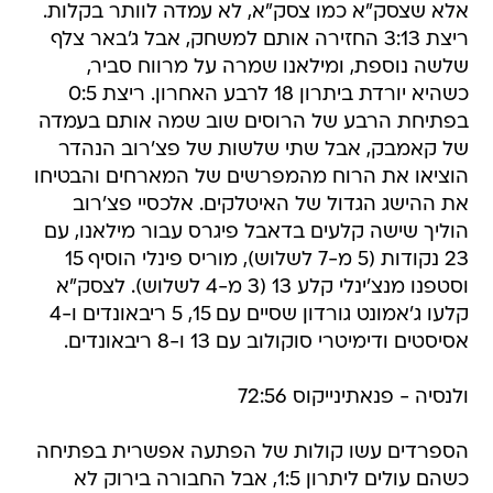
אלא שצסק"א כמו צסק"א, לא עמדה לוותר בקלות.
ריצת 3:13 החזירה אותם למשחק, אבל ג'באר צלף
שלשה נוספת, ומילאנו שמרה על מרווח סביר,
כשהיא יורדת ביתרון 18 לרבע האחרון. ריצת 0:5
בפתיחת הרבע של הרוסים שוב שמה אותם בעמדה
של קאמבק, אבל שתי שלשות של פצ'רוב הנהדר
הוציאו את הרוח מהמפרשים של המארחים והבטיחו
את ההישג הגדול של האיטלקים. אלכסיי פצ'רוב
הוליך שישה קלעים בדאבל פיגרס עבור מילאנו, עם
23 נקודות (5 מ-7 לשלוש), מוריס פינלי הוסיף 15
וסטפנו מנצ'ינלי קלע 13 (3 מ-4 לשלוש). לצסק"א
קלעו ג'אמונט גורדון שסיים עם 15, 5 ריבאונדים ו-4
אסיסטים ודימיטרי סוקולוב עם 13 ו-8 ריבאונדים.
ולנסיה - פנאתינייקוס 72:56
הספרדים עשו קולות של הפתעה אפשרית בפתיחה
כשהם עולים ליתרון 1:5, אבל החבורה בירוק לא