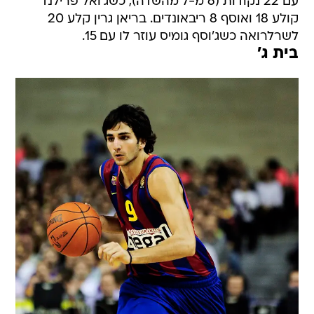
עם 22 נקודות (6 מ-7 מהשדה), כשג'ואל פרילנד
קולע 18 ואוסף 8 ריבאונדים. בריאן גרין קלע 20
לשרלרואה כשג'וסף גומיס עוזר לו עם 15.
בית ג'