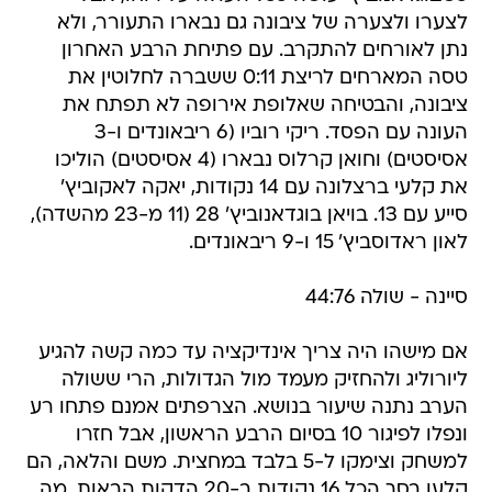
לצערו ולצערה של ציבונה גם נבארו התעורר, ולא
נתן לאורחים להתקרב. עם פתיחת הרבע האחרון
טסה המארחים לריצת 0:11 ששברה לחלוטין את
ציבונה, והבטיחה שאלופת אירופה לא תפתח את
העונה עם הפסד. ריקי רוביו (6 ריבאונדים ו-3
אסיסטים) וחואן קרלוס נבארו (4 אסיסטים) הוליכו
את קלעי ברצלונה עם 14 נקודות, יאקה לאקוביץ'
סייע עם 13. בויאן בוגדאנוביץ' 28 (11 מ-23 מהשדה),
לאון ראדוסביץ' 15 ו-9 ריבאונדים.
סיינה - שולה 44:76
אם מישהו היה צריך אינדיקציה עד כמה קשה להגיע
ליורוליג ולהחזיק מעמד מול הגדולות, הרי ששולה
הערב נתנה שיעור בנושא. הצרפתים אמנם פתחו רע
ונפלו לפיגור 10 בסיום הרבע הראשון, אבל חזרו
למשחק וצימקו ל-5 בלבד במחצית. משם והלאה, הם
קלעו בסך הכל 16 נקודות ב-20 הדקות הבאות, מה