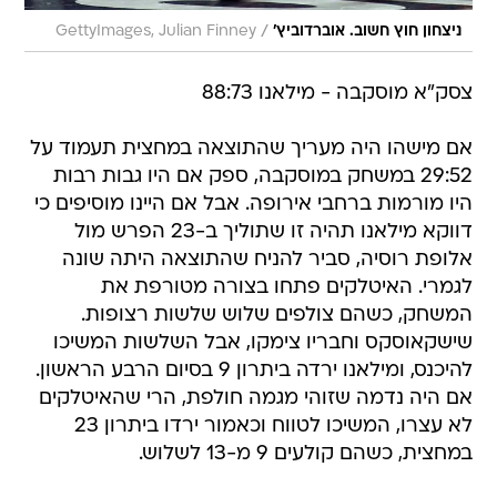
/
ניצחון חוץ חשוב. אוברדוביץ'
GettyImages, Julian Finney
צסק"א מוסקבה - מילאנו 88:73
אם מישהו היה מעריך שהתוצאה במחצית תעמוד על
29:52 במשחק במוסקבה, ספק אם היו גבות רבות
היו מורמות ברחבי אירופה. אבל אם היינו מוסיפים כי
דווקא מילאנו תהיה זו שתוליך ב-23 הפרש מול
אלופת רוסיה, סביר להניח שהתוצאה היתה שונה
לגמרי. האיטלקים פתחו בצורה מטורפת את
המשחק, כשהם צולפים שלוש שלשות רצופות.
שישקאוסקס וחבריו צימקו, אבל השלשות המשיכו
להיכנס, ומילאנו ירדה ביתרון 9 בסיום הרבע הראשון.
אם היה נדמה שזוהי מגמה חולפת, הרי שהאיטלקים
לא עצרו, המשיכו לטווח וכאמור ירדו ביתרון 23
במחצית, כשהם קולעים 9 מ-13 לשלוש.