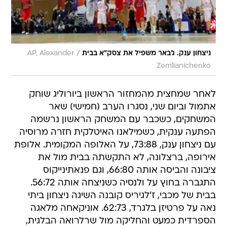
/
ניצחון ענק. ג'באר משפיל את צסק"א בבית
AP, Alexander
Zemlianichenko
לאחר שמחצית מהמחזור הראשון ביורוליג שוחק
אתמול וביום שני, נסגרו הערב (חמישי) שאר
המשחקים, כשכבר עם המשחק הראשון נרשמה
הפתעה ענקית, כשמילאנו האיטלקית חזרה מרוסיה
עם ניצחון ענק, 73:88, על האלופה המקומית. אלופת
אירופה, ברצלונה, לא התקשתה בבית מול את
ציבונה והביסה אותה 66:80, וגם פנאתינייקוס
התגברה בחוץ על ולנסיה כשניצחה אותה 56:72.
בבית של מכבי, ז'לגיריס קובנה השיגה ניצחון ביתי
נאה על פרטיזן בלגרד, 62:73. אוניקאחה מלאגה
הספרדית כמעט והחליקה מול שרלרואה הבלגית,