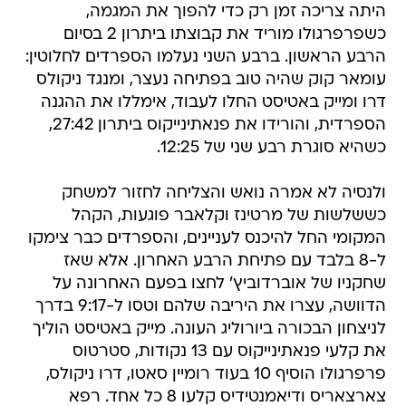
היתה צריכה זמן רק כדי להפוך את המגמה,
כשפרפרגולו מוריד את קבוצתו ביתרון 2 בסיום
הרבע הראשון. ברבע השני נעלמו הספרדים לחלוטין:
עומאר קוק שהיה טוב בפתיחה נעצר, ומנגד ניקולס
דרו ומייק באטיסט החלו לעבוד, אימללו את ההגנה
הספרדית, והורידו את פנאתינייקוס ביתרון 27:42,
כשהיא סוגרת רבע שני של 12:25.
ולנסיה לא אמרה נואש והצליחה לחזור למשחק
כששלשות של מרטינז וקלאבר פוגעות, הקהל
המקומי החל להיכנס לעניינים, והספרדים כבר צימקו
ל-8 בלבד עם פתיחת הרבע האחרון. אלא שאז
שחקניו של אוברדוביץ' לחצו בפעם האחרונה על
הדוושה, עצרו את היריבה שלהם וטסו ל-9:17 בדרך
לניצחון הבכורה ביורוליג העונה. מייק באטיסט הוליך
את קלעי פנאתינייקוס עם 13 נקודות, סטרטוס
פרפרגולו הוסיף 10 בעוד רומיין סאטו, דרו ניקולס,
צארצאריס ודיאמנטידיס קלעו 8 כל אחד. רפא