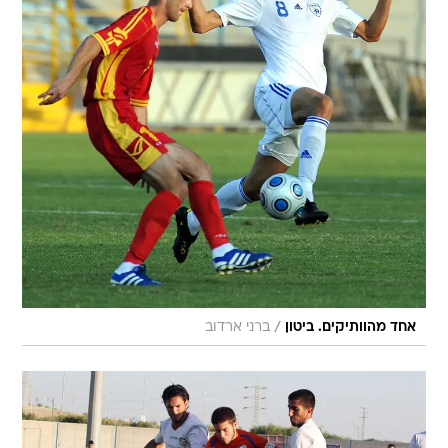
/
אחד מהוותיקים. ביטון
ברני ארדוב