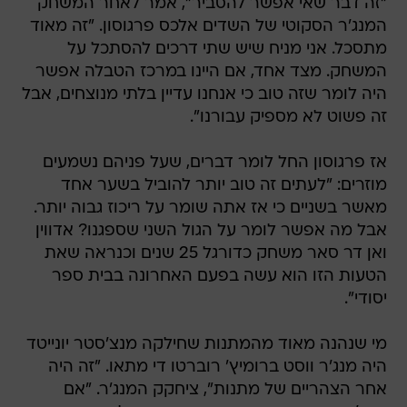
"זה דבר שאי אפשר להסביר", אמר לאחר המשחק
המנג'ר הסקוטי של השדים אלכס פרגוסון. "זה מאוד
מתסכל. אני מניח שיש שתי דרכים להסתכל על
המשחק. מצד אחד, אם היינו במרכז הטבלה אפשר
היה לומר שזה טוב כי אנחנו עדיין בלתי מנוצחים, אבל
זה פשוט לא מספיק עבורנו".
אז פרגוסון החל לומר דברים, שעל פניהם נשמעים
מוזרים: "לעתים זה טוב יותר להוביל בשער אחד
מאשר בשניים כי אז אתה שומר על ריכוז גבוה יותר.
אבל מה אפשר לומר על הגול השני שספגנו? אדווין
ואן דר סאר משחק כדורגל 25 שנים וכנראה שאת
הטעות הזו הוא עשה בפעם האחרונה בבית ספר
יסודי".
מי שנהנה מאוד מהמתנות שחילקה מנצ'סטר יונייטד
היה מנג'ר ווסט ברומיץ' רוברטו די מתאו. "זה היה
אחר הצהריים של מתנות", ציחקק המנג'ר. "אם