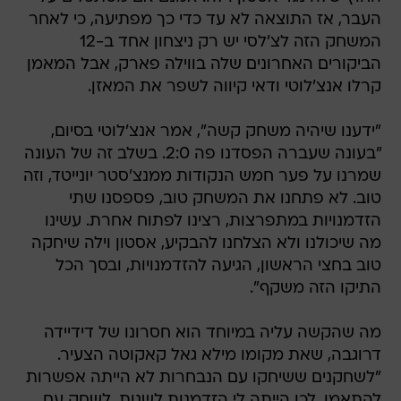
העבר, אז התוצאה לא עד כדי כך מפתיעה, כי לאחר
המשחק הזה לצ'לסי יש רק ניצחון אחד ב-12
הביקורים האחרונים שלה בווילה פארק, אבל המאמן
קרלו אנצ'לוטי ודאי קיווה לשפר את המאזן.
"ידענו שיהיה משחק קשה", אמר אנצ'לוטי בסיום,
"בעונה שעברה הפסדנו פה 2:0. בשלב זה של העונה
שמרנו על פער חמש הנקודות ממנצ'סטר יונייטד, וזה
טוב. לא פתחנו את המשחק טוב, פספסנו שתי
הזדמנויות במתפרצות, רצינו לפתוח אחרת. עשינו
מה שיכולנו ולא הצלחנו להבקיע, אסטון וילה שיחקה
טוב בחצי הראשון, הגיעה להזדמנויות, ובסך הכל
התיקו הזה משקף".
מה שהקשה עליה במיוחד הוא חסרונו של דידיידה
דרוגבה, שאת מקומו מילא גאל קאקוטה הצעיר.
"לשחקנים ששיחקו עם הנבחרות לא הייתה אפשרות
להתאמן, לכן הייתה לי הזדמנות לשנות, לשחק עם