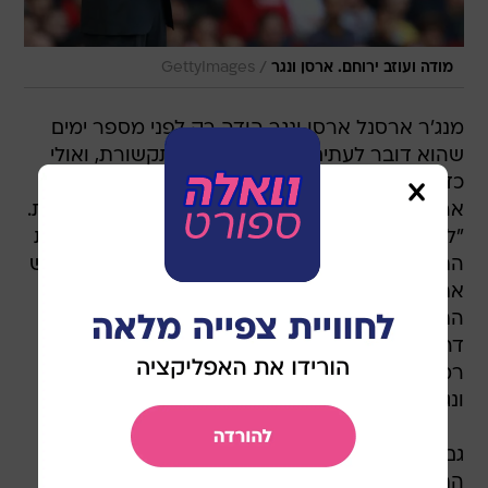
/
מודה ועוזב ירוחם. ארסן ונגר
GettyImages
מנג'ר ארסנל ארסן ונגר הודה רק לפני מספר ימים
שהוא דובר לעתים לא אמת בפני התקשורת, ואולי
כדי לכפר על חטא התוודה המנג'ר הצרפתי של
ארסנל לאחר הניצחון 1:2 על בירמינגהאם באמירויות.
"לג'ק ווילשייר הגיע כרטיס אדום", אמר ונגר בעקבות
התאקל של שחקן התותחנים על ניקולה זיגיץ', שכבש
את שער היתרון של הכחולים. "הוא החמיץ את
התאקל". כנראה שהפציעות החמורות של אדוארדו
דה סילבה, אקס הקבוצה ששבר את הרגל, וארון
רמזי, שעדיין לא חזר מהפציעה, עשו את שלהן אצל
ונגר.
גם מנג'ר בירמינגהאם אלכס מקליש זעם בעקבות
התיקול: "זו הייתה עבירה גסה. לזיגיץ' היה מזל רב