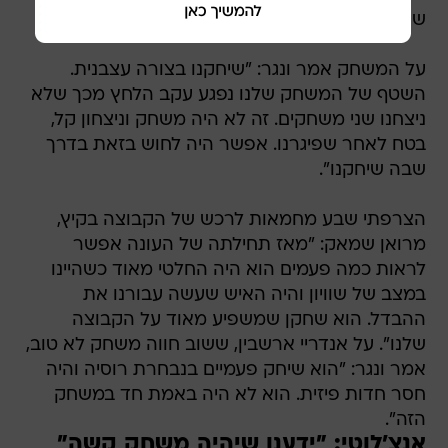
שהוא לא נפצע באופן חמור מכך".
על המשחק אמר ונגר: "שיחקנו בצורה עצבנית.
השטף של המשחק שלנו נפגע עקב הלחץ מכך שלא
ניצחנו שני משחקים. זה לא היה משחק וניצחון קל,
בטח לאחר שפיגרנו. אפשר היה לחוש בזאת בדרך
שבה שיחקנו".
הצרפתי שבע מחמאות לרכש של הקבוצה בקיץ,
מרואן שמאק: "מאז תחילתה של העונה אפשר
לראות כמה פעמים הוא היה החלטי מאוד כשהיינו
במצב של שוויון והיה האיש שעשה עבורנו את
ההבדל. הוא שחקן שמשפיע מאוד על הקבוצה
שלנו". על אנדריי ארשבין, ששוב חווה משחק לא טוב,
אמר ונגר: "הוא שיחק פעמיים בנבחרת רוסיה והיה
חסר חדות פיזית. הוא לא היה באמת חד במשחק
הזה".
אנצ'לוטי: "ידענו שיהיה משחק קשה"