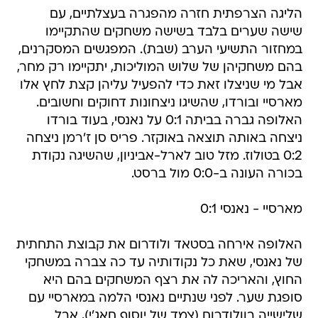
הליגה הצרפתית חזרה מהפגרה בעצלתיים, עם
שישה שערים בלבד בשישה משחקים שהתקיימו
במחזור התשיעי הערב (שבת). המפגשים המסקרנים,
בהם משחקיהן של שלוש המוליכות, יתקיימו רק מחר,
אבל מי שניצלו זאת כדי להפעיל עליהן קצת לחץ אלו
מארסיי ובורדו, שהשיגו ניצחונות דחוקים וחשובים.
האלופה גברה בביתה 0:1 על נאנסי, בעוד בורדו
ניצחה באותה תוצאה באוקזר. פריס סן ז'רמן ניצחה
0:2 בטולוז. מזל טוב לארל-אביניון, שהשיגה נקודת
בכורה העונה ב-0:0 מול ברסט.
מארסיי - נאנסי 0:1
האלופה אירחה בסטאד ולודרום את קבוצת התחתית
של נאנסי, שאת כל נקודותיה עד כה צברה במשחקי
החוץ, והאריכה לה את רצף המשחקים בהם היא
סופגת שער. לפני שנתיים נאנסי הלמה במארסיי עם
שלישייה בוולודרום (צמד של יוסוף חאג'י), אבל