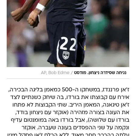
/
נגיחה שסידרה ניצחון. מודסט
AP, Bob Edme
ז'אן פרננדז, במשחקו ה-500 כמאמן בליגה הבכירה,
אירח עם קבוצתו את בורדו, בה שיחק כשנתיים לצד
ז'אן טיגאנה, המאמן היריב. שתי הקבוצות לא פתחו
את העונה בצורה מזהירה (אוקזר עם ניצחון בודד,
בורדו עם שלושה), אבל בורדו באה במומנטום עדיף
ונקמה על שני ההפסדים בעונה שעברה. אוקזר
עלתה בהרכב חסר מאוד, ללא הבלם ז'אן פסקל מיניו