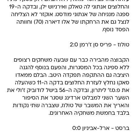
והחלוצים אנתוני לה טאלק ואירניוש ילן, ובדקה ה-19
ספגה מנגיחה של אנתוני מודסט. אוקזר לא הצליחה
לנצל גם את הרחקתו של אלו דיארה (70) וחוותה
הפסד נוסף.
טולוז - פריס סן ז'רמן 2:0
הקבוצה מהבירה כבר עם שבעה משחקים רצופים
ללא ספיגה בכל המסגרות, והפעם בנוסף להגנה
היציבה גם ההתקפה תפקדה היטב. הבלם ממאדו
סאקו נחלץ לעזרת החלוצים בדקה ה-11 כשהעלה
את פ.ס.ז' ליתרון, ובדקה ה-56 בישל לודוביק ז'ולי את
השער השני למבלוט ארדינג שסגר את הסיפור
והאריך את המשבר של טולוז, שצברה שתי נקודות
בלבד בחמשת משחקיה האחרונים.
ברסט - ארל-אביניון 0:0