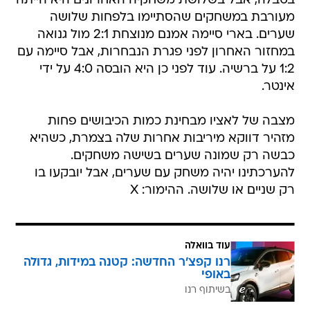
בטבלה, אבל בשלושת משחקיה האחרונים היא הייתה
מעורבת במשחקים שהסתיימו בלפחות שלושה
שערים. בארי סיימה אמנם מנוצחת 2:1 מול גנואה
במחזור האחרון לפני פגרת הנבחרות, אבל סיימה עם
1:2 על ברשיה. עוד לפני כן היא הובסה 4:0 על ידי
אינטר.
מצבה של לאציו מבחינת כמות הכיבושים פחות
מזהיר דווקא מיריבות אחרות שלה בצמרת, כשהיא
כבשה רק שמונה שערים בשישה משחקים.
להערכתינו יהיה משחק עם שערים, אבל יובקעו בו
רק שניים או שלושה. ההימור: X
עוד בוואלה
רנו קפצ'ר החדשה: קטנה במידות, גדולה
באופי
בשיתוף רנו