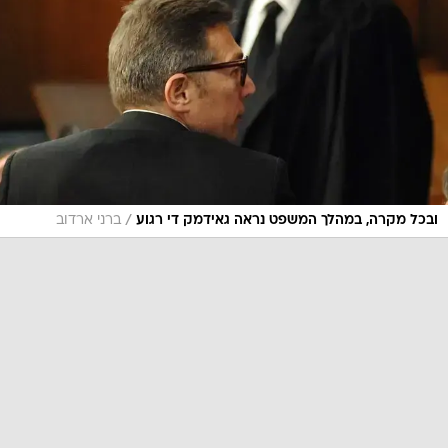
/
ובכל מקרה, במהלך המשפט נראה גאידמק די רגוע
ברני ארדוב