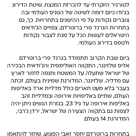
לטורניר היוקרתי עד להכרזת המנצח. שיטת הדירוג
בג'ודו כיום דומה לשיטה של הטניס העולמי ובה
צוברים נקודות על פי ההישגים בתחרויות. כך, גם
בתחרות הגרנד פרי ברוטרדם, צפויים הג'ודאים
הישראלים לעשות הכל על מנת לצבור נקודות
ולטפס בדירוג העולמי.
ביום שבת הקרוב תתמודד בגרנד פרי ברוטרדם
אליס שלזינגר, התקווה האולימפית והג'ודאית הבכירה
של ישראל שתעלה על המשטח ותנסה לחזור לארץ
עם מדליה. שלזינגר, המדורגת שמינית בעולם, זכתה
בעבר בלא מעט תארים כולל מדליית ארד באליפות
העולם, שתיים באליפויות אירופה ובמדליית זהב
באליפות אירופה עד גיל 23. בגזרת הנשים ניתן יהיה
לצפות גם בתקווה הצעירה של ישראל, ירדן ג'רבי,
המדורגת 14 בעולם.
בתחרות ברוטרדם יחסר זאבי הפצוע, שחזר להתאמן