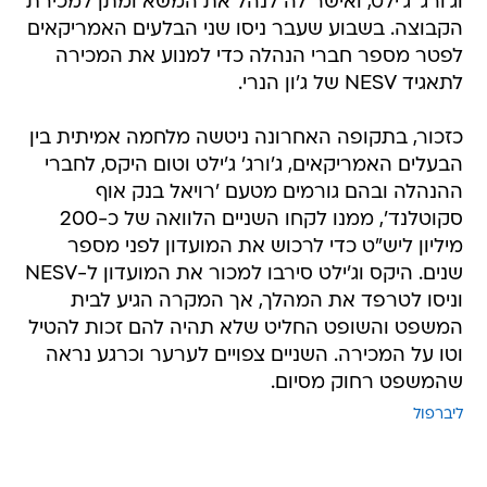
וג'ורג' ג'ילט, ואישר לה לנהל את המשא ומתן למכירת
הקבוצה. בשבוע שעבר ניסו שני הבלעים האמריקאים
לפטר מספר חברי הנהלה כדי למנוע את המכירה
לתאגיד NESV של ג'ון הנרי.
כזכור, בתקופה האחרונה ניטשה מלחמה אמיתית בין
הבעלים האמריקאים, ג'ורג' ג'ילט וטום היקס, לחברי
ההנהלה ובהם גורמים מטעם 'רויאל בנק אוף
סקוטלנד', ממנו לקחו השניים הלוואה של כ-200
מיליון ליש"ט כדי לרכוש את המועדון לפני מספר
שנים. היקס וג'ילט סירבו למכור את המועדון ל-NESV
וניסו לטרפד את המהלך, אך המקרה הגיע לבית
המשפט והשופט החליט שלא תהיה להם זכות להטיל
וטו על המכירה. השניים צפויים לערער וכרגע נראה
שהמשפט רחוק מסיום.
ליברפול