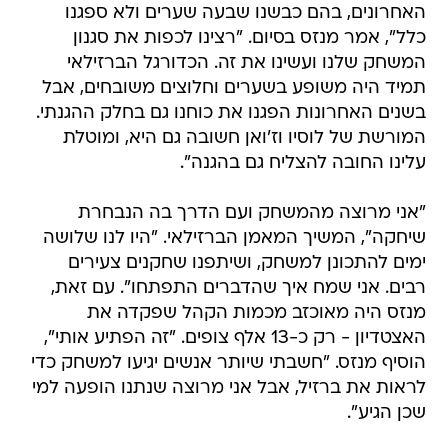
האחרונים, בהם כבשנו שבעה שערים ולא ספגנו
כלל", אמר מנזס בסיום. "רצינו לכפות את סגנון
המשחק שלנו ועשינו את זה. הכדורגל הברזילאי
תמיד היה משופע בשערים וחלוצים משובחים, אבל
בשנים האחרונות הפגנו את כוחנו גם בחלק ההגנתי.
המורשת של לוסיו וז'ואן חשובה גם היא, ומוטלת
עלינו החובה להצליח גם בהגנה".
"אני מרוצה מהמשחק ועם הדרך בה הנבחרת
שיחקה", המשיך המאמן הברזילאי. "היו לנו שלושה
ימים להתכונן למשחק, ושיתפנו שחקנים צעירים
רבים. אני שמח איך שהדברים התפתחו". עם זאת,
מנזס היה מאוכזב מכמות הקהל שפקדה את
האצטדיון - רק כ-13 אלף צופים. "זה הפתיע אותי",
הוסיף מנזס. "חשבתי שיותר אנשים יגיעו למשחק כדי
לראות את ברזיל, אבל אני מרוצה שנתנו הופעה למי
שכן הגיע".