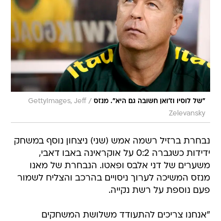
/
"של לוסיו וז'ואן חשובה גם היא". מנזס
GettyImages, Jeff
Zelevansky
נבחרת ברזיל רשמה אמש (שני) ניצחון נוסף במשחק
ידידות כשגברה 0:2 על אוקראינה באבו דאבי,
משערים של דני אלבס ופאטו. הנבחרת של מאנו
מנזס המשיכה לערוך ניסויים בהרכב והצליח לשמור
פעם נוספת על רשת נקייה.
"אנחנו צריכים להתעודד משלושת המשחקים