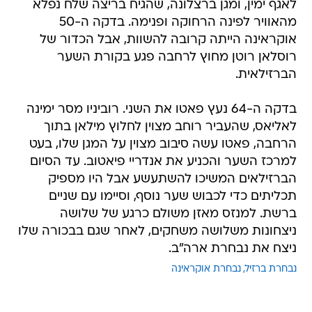
לאגף ימין, ומגן ברצלונה, שהגיח בריצה שלח נפלא
מהאוויר לפינה הרחוקה ופנימה. בדקה ה-50
אוקראינה הייתה קרובה להשוות, אבל הכדור של
רוסלאן רוטן מחוץ לרחבה פגע בקורת השער
הברזילאית.
בדקה ה-64 נעץ פאטו את השני. רוביניו מסר ימינה
לאליאס, שהעביר רוחב מצוין לחלוץ מילאן בתוך
הרחבה, פאטו עשה סיבוב מצוין על המגן שלו, בעט
למרכז השער והכניע את אנדריי פיאטוב. עד הסיום
הברזילאים המשיכו להשתעשע אבל היו מספיק
תכליתים כדי לכבוש שער נוסף, וסיימו עם שניים
ברשת. למנזס מאזן משולם כרגע של שלושה
ניצחונות משלושה משחקים, לאחר שגם בבכורה שלו
ניצח את נבחרת ארה"ב.
נבחרת ברזיל
נבחרת אוקראינה