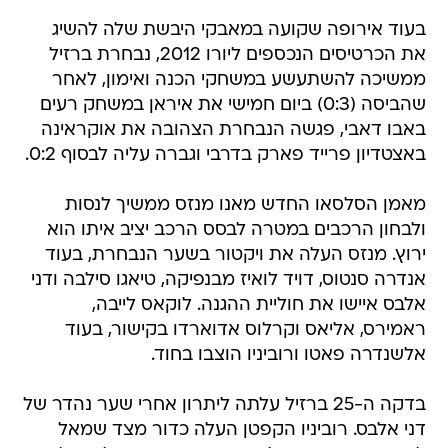
בעוד אירופה שקועה במאבקי היבשת שלה להשיג
את הכרטיסים הנכספים ליורו 2012, נבחרת ברזיל
ממשיכה להשתעשע במשחקי הכנה ואימון, לאחר
שהביסה (0:3) ביום חמישי את איראן במשחק רעים
באבו דאבי, פגשה הנבחרת הצהובה את אוקראינה
באצטדיון פרייד פארק בדרבי וגברה עליה לבסוף 0:2.
מאמן הסלסאו החדש מאנו מנזס ממשיך לנסות
ולבחון הרכבים במטרה לבסס הרכב יציב איתו הוא
ירוץ. מנזס העלה את ויקטור בשער הנבחרת, בעוד
אנדרה סנטוס, דויד לואיז מבנפיקה, טיאגו סילבה ודני
אלבס איישו את חוליית ההגנה. לוקאס לייבה,
ראמירס, אליאס וקרלוס אדוארדו בקישור, בעוד
אלשנדרה פאטו ורוביניו הוצבו בחוד.
בדקה ה-25 ברזיל עלתה ליתרון אחרי שער נהדר של
דני אלבס. רוביניו הקפטן העלה כדור מצד שמאל