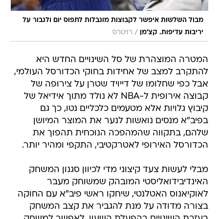
מבול השלשות איפשר לקבוצות מוגבלות לתפוס יום ולגבור על
/
יריבות עדיפות. קצ'מן
רויטרס
המטרה המוצהרת של סל השינויים החדש היא
להתקרב למצב של אחידות בחוקי הכדורסל העולמי,
אבל כפי שחלומו של דייויד שטרן על צירופה של
קבוצה אירופית ל-NBA לא נולד מתוך אידיאל של
קיבוץ גלויות אלא מטעמים כלכליים נטו, כך גם
בפיב"א מנסים נואשות לנער את המוצר המיושן
שלהם, בתקווה שהמהפכה הנוכחית תהפוך את
הכדורסל האירופי לאטרקטיבי, התקפי ומהיר יותר.
מבלי לעשות צעד קיצוני מדי לכיוון סגנון המשחק
האינדיבידואליסטי המובהק שמשוחק מעבר
לאוקיאנוס האטלנטי, שיחקו ראשי פיב"א עם החוקה
בצורה מדודה על מנת להגביר את קצב המשחק
בעזרת השינויים בהפעלת השעון, לאפשר למשחק