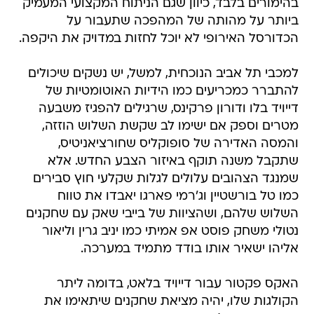
בהימורים בלבד, כיוון שגם הניתוח המקצועי המעמיק
ביותר על מהותה של המהפכה שתעבור על
הכדורסל האירופי לא יוכל לחזות במדויק את היקפה.
למכבי תל אביב הנוכחית, למשל, יש נשקים שיכולים
להתברר כמכריעים כמו הידיות האוטומטיות של
דייויד בלו ודורון פרקינס, שרגילים להפגיז משבעה
מטרים וספק אם ישימו לב שקשת השלוש הוזזה,
והמסה האדירה של סופוקליס שחורציאניטיס,
שתקבל משנה תוקף באיזור הצבע החדש. אלא
שמנגד הצהובים עלולים לגלות שקלעי חוץ סבירים
כמו טל בורשטיין וג'רמי פארגו יאבדו את טווח
השלוש שלהם, ושהציוות של בייבי שאק עם שחקנים
נטולי משחק פוסט אפ אמיתי כמו יניב גרין וליאור
אליהו ישאיר אותו בודד מתמיד במערכה.
האקס פקטור עבור דייויד בלאט, בדומה ליתר
הקולגות שלו, יהיה מציאת שחקנים שיתאימו את