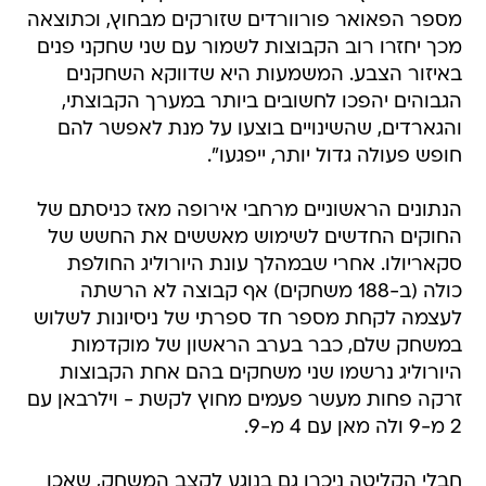
מספר הפאואר פורוורדים שזורקים מבחוץ, וכתוצאה
מכך יחזרו רוב הקבוצות לשמור עם שני שחקני פנים
באיזור הצבע. המשמעות היא שדווקא השחקנים
הגבוהים יהפכו לחשובים ביותר במערך הקבוצתי,
והגארדים, שהשינויים בוצעו על מנת לאפשר להם
חופש פעולה גדול יותר, ייפגעו".
הנתונים הראשוניים מרחבי אירופה מאז כניסתם של
החוקים החדשים לשימוש מאששים את החשש של
סקאריולו. אחרי שבמהלך עונת היורוליג החולפת
כולה (ב-188 משחקים) אף קבוצה לא הרשתה
לעצמה לקחת מספר חד ספרתי של ניסיונות לשלוש
במשחק שלם, כבר בערב הראשון של מוקדמות
היורוליג נרשמו שני משחקים בהם אחת הקבוצות
זרקה פחות מעשר פעמים מחוץ לקשת - וילרבאן עם
2 מ-9 ולה מאן עם 4 מ-9.
חבלי הקליטה ניכרו גם בנוגע לקצב המשחק, שאכן