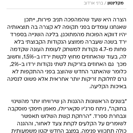
/
מקלינטון
ברני ארדוב
הצרה היא שעד שהמהפכה תניב פירות, ייתכן
שאנחנו עומדים בפני תקופה לא קצרה בה תוצאותיה
יהיו דווקא הפוכות מהמתוכנן. בליגה השנייה בספרד
ירד בשנה שעברה ממוצע הנקודות הקבוצתי בלא
פחות מ-4.7 נקודות למשחק לעומת העונה שקדמה
לה, בעוד שהאחוזים מחוץ לקשת ירדו ב-1.5%, וחשוב
מכך  גם האחוזים בזריקות לשתי נקודות ירדו ב-2%,
כלומר שהאתגר החדש שהוצב בפני ההתקפות לא
גרם לחלוקת זריקות יותר אחראית אלא פשוט לנסיגה
באיכות הקליעה.
"בשנים הראשונות ההגנות הן שירוויחו יותר מהשינוי
בחוקה", ניתח סרג'יו סקאריולו, מאמן חימקי מוסקבה
ונבחרת ספרד. "הרחקת קשת השלוש תאפשר
לשומרים על הקלעים לקחת צעד לאחור, וההגנה
כולה תתכווץ פנימה. במצב החדש יקטן משמעותית