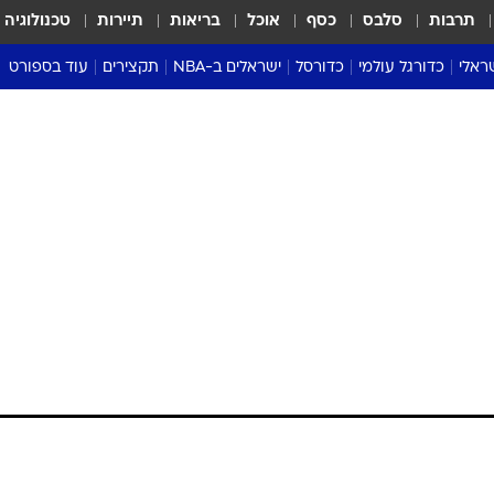
תרבות
סלבס
כסף
אוכל
בריאות
תיירות
טכנולוגיה
ראלי
כדורגל עולמי
כדורסל
ישראלים ב-NBA
תקצירים
עוד בספורט
ליגה אנגלית
ליגת העל
דני אבדיה
מונדיאל 2026
 העל
ליגה ספרדית
דאבל דריבל
NBA
נה
ליגה איטלקית
יורוליג וכדורסל אירופי
טבלאות
ו
ליגה גרמנית
ליגה לאומית
פודקאסטים
ליגה צרפתית
נבחרות ישראל בכדורסל
מסכמים מחזור
שראל
ליגת האלופות
כדורסל נשים
אבא של שבת
ית
הליגה האירופית
מעל הטבעת
דרום אמריקה
סערה בממלכה
טניס
טראש טוק
ספורט אמריקא
פוקר