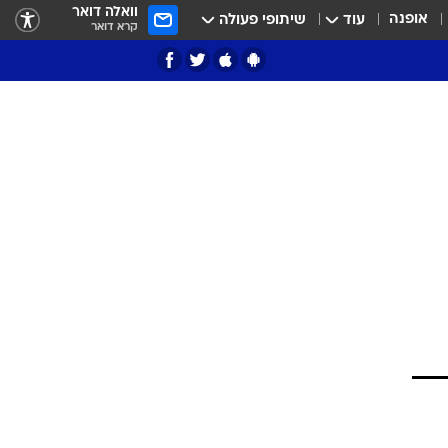
וואלה דואר
אופנה
עוד
שיתופי פעולה
קרא דואר
ציון 3
דאבל דריבל
י