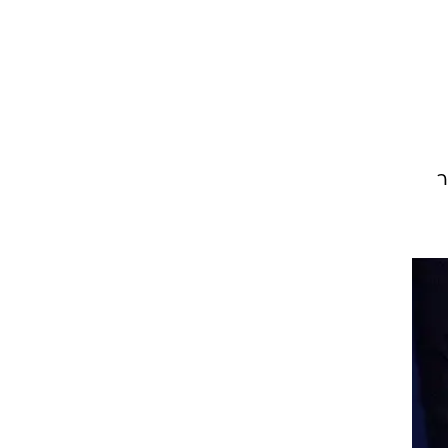
ט1
מחוץ לקווים
4-4-2
משרד החוץ
פשר
רץ על הקווים
ספורט בחקירה
סוגרים שנה
מונדיאל 2014
בראש ובראשונה
אליפות אפריקה 2015
יורו צעירות 2013
לונדון 2012
יורו 2012