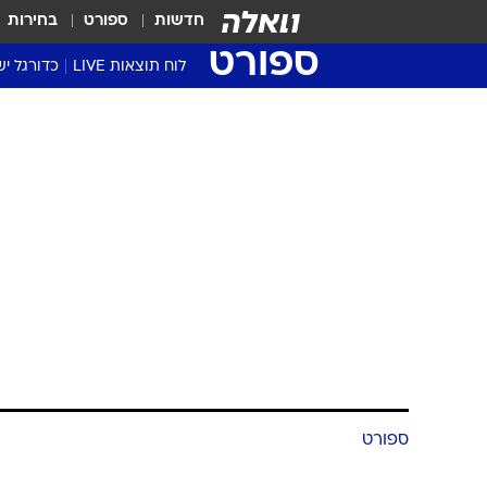
חדשות
ספורט
בחירות
ספורט
לוח תוצאות LIVE
כדורגל יש
ליגת העל Winner
סטט' ליגת
גביע המדי
גביע הטוט
שגרירים
נבחרות י
ליגה לאומ
ליגה א'
ספורט