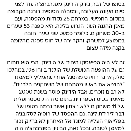
בסופו של דבר, נזרק הידינק מפנרבחצ'ה עוד לפני
סיום העונה העלובה, ובטבלה הסופית דורגה הקבוצה
במקום החמישי, במרחק 25 נקודות מהפסגה, ועם
מאזן ההגנה השני הגרוע בליגה. היא ספגה 53 שערים
ב-30 משחקים, כלומר כמעט שני שערי חובה
בממוצע למשחק, והקריירה של חוס ספגה מהלומה
בקנה מידה עצום.
זה לא היה הפיאסקו היחיד של הידינק  הרי הוא חתום
גם על ההופעה הכושלת של הולנד ביורו 96', במהלכו
סולק אדגר דווידס מהסגל אחרי שהמליץ למאמנו
"להוציא את ראשו מהתחת של השחקנים הלבנים".
לא רבים זוכרים, אבל הידינק פוטר בשנת 2000
מאימון בטיס הספרדית בתום סדרה קטסטרופלית
של 11 משחקים ללא ניצחון אשר גרמה בסופו של
דבר לירידת ליגה. גם ההפסד של רוסיה לסלובניה
בפלייאוף העלייה למונדיאל האחרון לא בדיוק זכור
למאמן לטובה. ובכל זאת, הביזיון בפנרבחצ'ה היה