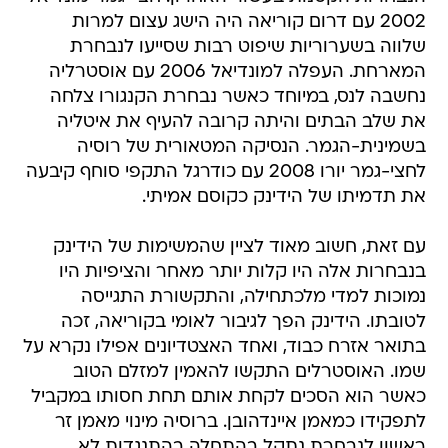
2002 עם דרום קוריאה היה הישג עצום למרות
שלווה בשערוריות שיפוט רבות שסייעו לנבחרת
המארחת. העפלה למונדיאל 2006 עם אוסטרליה
נחשבה לנס, במיוחד כאשר נבחרת הקנגורו צלחה
את שלב הבתים והיתה קרובה להעיף את איטליה
בשמינית-הגמר. הנסיקה המטאורית של רוסיה
לחצי-גמר יורו 2008 עם כודרגל התקפי סוחף קיבעה
את תדמיתו של הידינק כקוסם אמיתי.
עם זאת, חשוב מאוד לציין שהמשימות של הידינק
בנבחרות אלה היו קלות יותר מאחר והציפיות היו
נמוכות למדי מלכתחילה, והתקשורת התגייסה
לטובתו. הידינק הפך לגיבור לאומי בקוריאה, זכה
בתואר אזרח כבוד, ואחד האצטדיונים אפילו נקרא על
שמו. האוסטרלים התקשו להאמין למזלם הטוב
כאשר הוא הסכים לקחת אותם תחת חסותו במקביל
לתפקידו כמאמן איינדהובן. ברוסיה מינוי מאמן זר
ראשון לנבחרת נתקל בהתחלה בהתנגדות לא