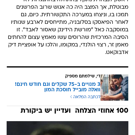
מבוטלת, אך המצב היה כה אנוש שרוב הפרשנים
תמכו בו, וניצחו במערכה התקשורתית. כיום, גם
לאחר הפיאסקו בסלובניה, מתייחסים לארבע שנותיו
במוסקבה כאל "מורשת הידינק שאסור לאבד". זו
הסיבה המרכזית שהרוסים עשו מאמץ עצום להחתים
מאמן זר, רצוי הולנדי, במקומו, והלכו על אופציית דיק
אדבוקאט.
די, שילמתם מספיק
3 מנויים ב-75 שקלים וגם חודש חינם!
וואלה מובייל חוסכת המון
לכתבה המלאה
100 אחוזי הצלחה  ועדיין יש ביקורת