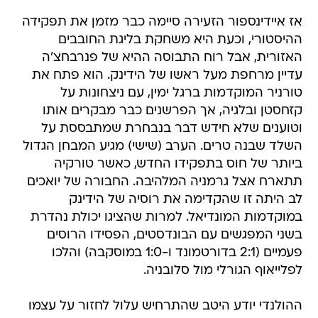
אז איידינספור הזעירה סיימה כבר מזמן את תפקידה
ההיסטורי, וכעת היא משחקת בליגת החובבים
האזורית, אבל רוח התבוסה ההיא של פנרבחצ'ה
עדיין מרחפת מעל ראשו של הידינק. הוא פתח את
טורניר המוקדמות ברגל ימין, עם ניצחונות על
קזחסטן ובלגיה, אך הפרשנים כבר מבקרים אותו
וטוענים שלא חידש דבר בנבחרת שמתבססת על
השלד שבנה טרים. הערב (שישי) מגיע המבחן הגדול
ביותר של חוס בתפקידו החדש, כאשר טורקיה
תתארח אצל גרמניה המלהיבה. החבורה של יואכים
לב היתה זו שהקדימה את רוסיה של הידינק
במוקדמות המונדיאל. למרות שהציגו יכולת נהדרת
בשני המפגשים עם הבונדסטים, הפסידו הרוסים
פעמיים (2:1 בדורטמונד ו-1:0 במוסקבה) והלכו
לפלייאוף הגורלי מול סלובניה.
ההולנדי יודע היטב שהתרחיש עלול לחזור על עצמו