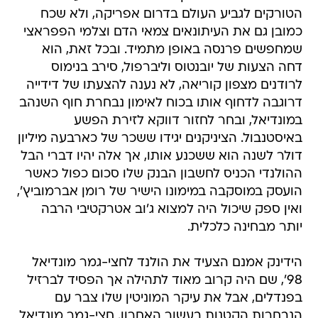
הטורקים לגביע העולם בדרום אפריקה, ולא שכח
כמובן גם את העיתונאים צמאי הדם וצלמי הפפראצי
שמחפשים פרנסה באופן מתמיד. ובכל זאת, הוא
דחה הצעות של יובנטוס וליברפול, סירב בנימוס
לרודנים מצפון קוריאה, לא נענה להצעתו של דידייה
דרוגבה לדחוף אותו בכוח לאימון נבחרת חוף השנהב
במונדיאל, ובחר לחזור דווקא לזירת הפשע
באיסטנבול. הציניקנים יגידו ששכר של כארבעה מיליון
דולר לשנה הוא ששכנע אותו, אך אלה יהיו דברי הבל 
ההולנדי הכניס לחשבון הבנק שלו סכום כפול כאשר
הועסק במוסקבה במימונו הישיר של רומן אברמוביץ',
ואין ספק שיכול היה למצוא ג'וב אטרקטיבי הרבה
יותר מבחינה כלכלית.
הידינק אמנם הצעיד את הולנד לחצי-גמר מונדיאל
98', שם היה קרוב מאוד לתהילה אך הפסיד לברזיל
בפנדלים, אבל את עיקר המוניטין שלו צבר עם
הנבחרות הקטנות בעשור האחרון. חצי-גמר מונדיאל