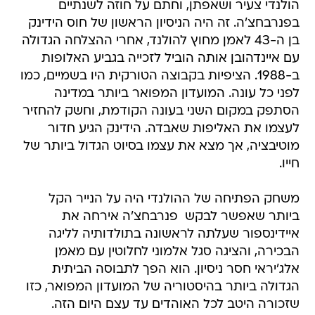
הולנדי צעיר ושאפתן, וחתם על חוזה לשנתיים
בפנרבחצ'ה. זה היה הניסיון הראשון של חוס הידינק
בן ה-43 לאמן מחוץ להולנד, אחרי ההצלחה הגדולה
עם איינדהובן אותה הוביל לזכייה בגביע האלופות
ב-1988. הציפיות בקבוצה הטורקית היו בשמיים, כמו
לפני כל עונה. המועדון המפואר ביותר במדינה
הסתפק במקום השני בעונה הקודמת, וחשק להחזיר
לעצמו את האליפות שאבדה. הידינק הגיע חדור
מוטיבציה, אך מצא את עצמו בסיוט הגדול ביותר של
חייו.
משחק הפתיחה של ההולנדי היה על הנייר הקל
ביותר שאפשר לבקש  פנרבחצ'ה אירחה את
איידינספור שעלתה לראשונה בתולדותיה לליגה
הבכירה, והציגה סגל אלמוני לחלוטין עם מאמן
אלג'יראי חסר ניסיון. הוא הפך לתבוסה הביתית
הגדולה ביותר בהיסטוריה של המועדון המפואר, כזו
שזכורה היטב לכל האוהדים עד עצם היום הזה.