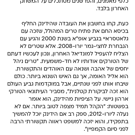
כלפי מאמנים, והפרשנים מסתכלים על המשחק
האחרון בלבד.
כעת, קחו בחשבון את העובדה שהידינק החליף
בכיסא החם את פתיח טרים המהולל, שזכה עם
גלאטסראיי בגביע אופ"א בשנת 2000 והגיע עם
הנבחרת לחצי-גמר יורו-2008. אלא שטרים לא
הצליח להעפיל למונדיאל האחרון, ונכון לעכשיו דעתם
של הטורקים אודותיו לא חד-משמעית. "טרים ניהל
יחסים של אהבה ושנאה עם האוהדים והתקשורת.
הוא אליל האומה, אך גם האיש השנוא ביותר. כולם
שיבחו אותו לפני שנתיים, אבל במוקדמות גביע העולם
הוא זכה לביקורת קטלנית", מסביר העיתונאי הטורקי
ארהון גיישי. על הציפיות מהידינק, הוא אומר
בפשטות: "הקהל תמיד מצפה לטוב ביותר. אם לא
נעלה ליורו-2012, ספק רב אם הידינק יוכל להמשיך
בתפקידו, והוא יזכה למשפט ראווה תקשורתי הרבה
לפני סיום הקמפיין".