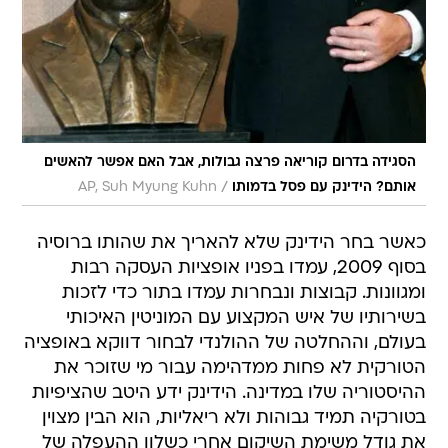
הסגידה בדרום קוריאה פרצה גבולות, אבל האם אפשר להאשים
/
אותם? הידינק עם פסל בדמותו
AP, Suh Myung Kuhn
כאשר בחר הידינק שלא להאריך את שהותו ברוסיה
בסוף 2009, עמדו בפניו אופציות העסקה רבות
ומגוונות. קבוצות ונבחרות עמדו בתור כדי לזכות
בשירותיו של איש המקצוע עם המוניטין האיכותי
בעולם, וההחלטה של ההולנדי לבחור דווקא באופציה
הטורקית לא פחות ממדהימה עבור מי שזוכר את
ההיסטוריה שלו במדינה. הידינק ידע היטב שהציפיות
בטורקיה תמיד גבוהות ולא ריאליות, הוא הבין מצוין
את גודל משימת השיקום אחרי כשלון ההעפלה של