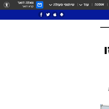
וואלה דואר
אופנה
עוד
שיתופי פעולה
קרא דואר
ציון 3
דאבל דריבל
י