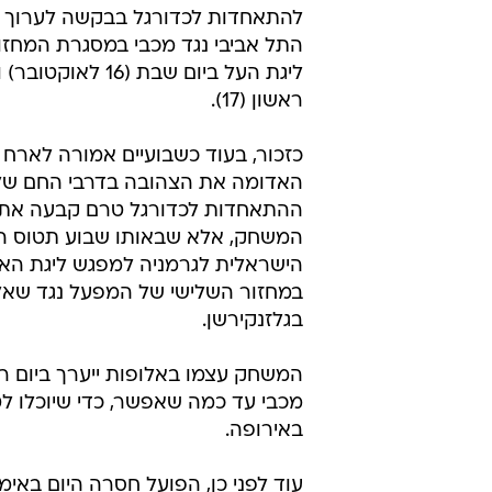
את הדרבי לש
עמית גולדשטיין
4.10.2010 / 15:30
הקבוצה רוצה לפנות לעצמה יות
ינותח בעוד כשבוע וייעדר כחצי 
הפועל תל אביב פנתה היום (שני) בא
להתאחדות לכדורגל בבקשה לערוך 
התל אביבי נגד מכבי במסגרת המחזו
ליגת העל ביום שבת (16 לאו
ראשון (17).
כזכור, בעוד כשבועיים אמורה לארח
האדומה את הצהובה בדרבי החם של 
ההתאחדות לכדורגל טרם קבעה את 
המשחק, אלא שבאותו שבוע תטוס ה