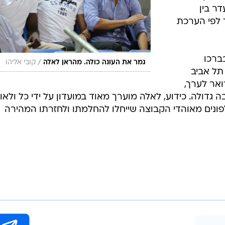
'ינג בבית - כעת במבצע מיוחד
ישה-שישה חודשים
 חלוץ
באופן סופי
ידי רופאו,
לה יצטרך
יניסקוס
דר בין
 לפי הערכת
ברכו
/
גמר את העונה כולה. מהראן לאלה
קובי אליהו
תל אביב
ואר לערך,
גדולה. כידוע, לאלה מוערך מאוד במועדון על ידי כל ולאו
ונים מאוהדי הקבוצה שייחלו להחלמתו ולחזרתו המהירה