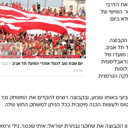
בת
ענפים נוספים
לוח שידורים
החידה של ספור
ארכיון מדורים
כתבו לנו
ר זמן למפגש עם שאלקה, שייערך ימים אח"כ. לאלה
שנה
ופן רשמי
את הדרבי
ר השישי של
קטובר) ולא ביום
 הקבוצה
תל אביב.
מועדו של
דאבליסטית
/
יום שבת טוב לכם? אוהדי הפועל תל אביב
קובי