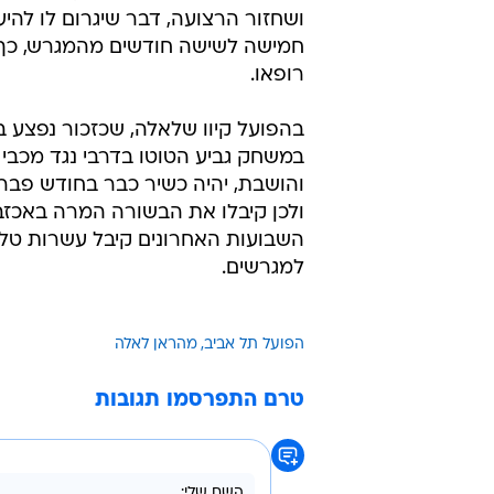
הפיתוח המהפכני לטיפולי אנטי אייג
לאלה ינותח וייעדר עוד חמ
בתוך כך, בהפועל הביעו חשש גדול כי
הקבוצה מהראן לאלה גמר את העונה 
עד סיומה. החלוץ נבדק היום (שני) על 
ד"ר אגר, ולאחר הבדיקה נקבע כי לא
לעבור ניתוח השתלת סחוס, איחוי המ
ושחזור הרצועה, דבר שיגרום לו להיע
חמישה לשישה חודשים מהמגרש, כך
רופאו.
בהפועל קיוו שלאלה, שכזכור נפצע ב
במשחק גביע הטוטו בדרבי נגד מכבי 
והושבת, יהיה כשיר כבר בחודש פבר
ולכן קיבלו את הבשורה המרה באכזבה 
השבועות האחרונים קיבל עשרות טלפ