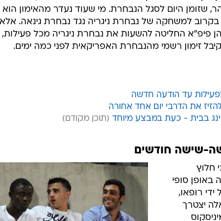
לופות
אליהו
קה הגרמנית
יעי באותו שבוע, ובקבוצה רוצים להקדים את המשחק נגד
טוס ולעשות הכנה מיטבית ככל הניתן למשחק החוץ שלה
ון הקבוצה את שחקני נבחרת ישראל: איתי שכטר, גילי ורמוט
ן סהר, שזומן היום לסגל הנבחרת. מי שעוד נעדר מהאימון הוא
 בקרוב למשחקה של נבחרת ניגריה נגד נבחרת גינאה. אלא
ן פיפ"א החליטה להשעות את נבחרת ניגריה מכל פעילות,
קיבל זימון רשמי מהנבחרת האפריקאית לפני כמה ימים.
פעילות עד הודעה חדשה
זיז את הדרבי יום אחד אחורה