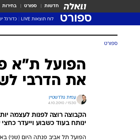
חדשות
ספורט
בחירות
ספורט
לוח תוצאות LIVE
כדורגל יש
ליגת העל Winner
סטט' ליגת
גביע המדי
גביע הטוט
שגרירים
נבחרות י
ליגה לאומ
ליגה א'
ספורט
הפועל ת"א פנ