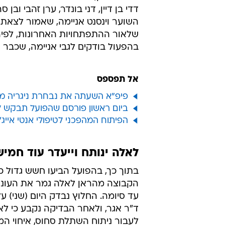
הישראלית לגרמניה למפגש ליגת הא
במחזור השלישי של המפעל נגד שאל
בגלזנקירשן.
המשחק עצמו באלופות ייערך ביום רב
מכבי עד כמה שאפשר, כדי שיוכלו ל
באירופה.
עוד לפני כן, הפועל חסרה היום באימ
דדי בן דיין, דני בונדר, ערן זהבי וב
השוער וינסנט אניימה, שאמור לצאת
שלאור ההתפתחויות האחרונות, לפיה
בהפעול בודקים לגבי אניימה, שכבר 
אל תפספס
פיפ"א השעתה את נבחרת ניגריה מ
ביום ראשון פורסם שהפועל תבקש לה