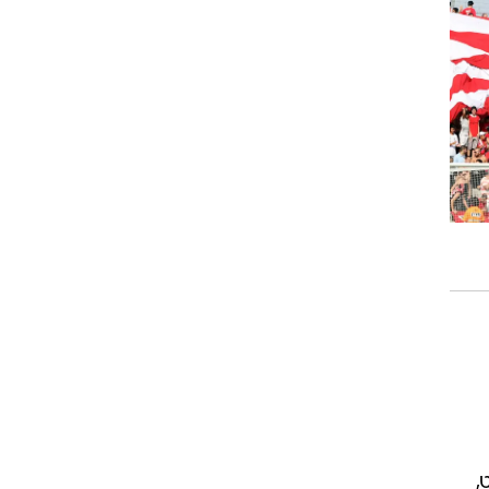
ט1
מחוץ לקווים
4-4-2
משרד החוץ
רץ על הקווים
ספורט בחקירה
סוגרים שנה
מונדיאל 2014
בראש ובראשונה
אליפות אפריקה 2015
יורו צעירות 2013
לונדון 2012
יורו 2012