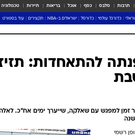
תרבות
סלבס
כסף
אוכל
בריאות
תיירות
טכנולוגיה
ראלי
כדורגל עולמי
כדורסל
ישראלים ב-NBA
תקצירים
עוד בספורט
ליגה אנגלית
ליגת העל
דני אבדיה
מונדיאל 2026
 העל
ליגה ספרדית
דאבל דריבל
NBA
נה
ליגה איטלקית
יורוליג וכדורסל אירופי
טבלאות
ו
ליגה גרמנית
ליגה לאומית
פודקאסטים
ליגה צרפתית
נבחרות ישראל בכדורסל
מסכמים מחזור
שראל
ליגת האלופות
כדורסל נשים
אבא של שבת
ית
הליגה האירופית
מעל הטבעת
דרום אמריקה
סערה בממלכה
טניס
טראש טוק
ספורט אמריקא
תה להתאחדות: תזיזו
פוקר