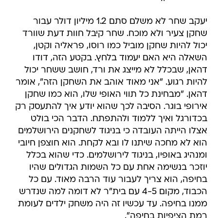
יעקב שחר לא משלם סתם 1.2 מיליון דולר עבור
שחקן צעיר ולא מוכח. שחר קיבל חוות דעת שוורד
יכול להיות שחקן מוביל כמו רוסו, פראליה וקטן,
השאלה היא האם יעמוד בלחץ. בקטע הזה, דודו
דהאן, שבכלל לא מייצג את ורד, חושב ששחר יכול
להיות רגוע. "אני מאוד אוהב את השחקן הזה", אומר
דהאן. "מבחינת כל תווי האופי שלו, הוא כמו שחקן
אירופי בוגר. הסיבה לכך שהוא יודע איך להתעסק רק
בכדורגל ואיך ללמוד ולהתפתח. הדבר הכי בולט
אצלו הייתה העובדה כי בניגוד לשחקנים הירושלמים
הוא לא מחכה שיתנו לו ובא לקחת. הוא חוצפן חיובי
ומנהיג באופיו, בניגוד לירושלמים. כדי שהוא בכלל
יוזכר בנשימה אחת עם כל השמות הגדולים שהיו
בחיפה, הוא צריך לעבור עוד הרבה מאוד. עם כל
הכבוד, מקום 4-5 עם בית"ר לא דומה למה שנדרש
ממנו בחיפה. עד עכשיו זה היה משחק ילדים לעומת
רמת הציפיות בחיפה".