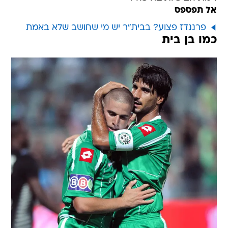
אל תפספס
פרננדז פצוע? בבית"ר יש מי שחושב שלא באמת
כמו בן בית