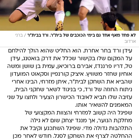
/
לא פחד מאף אחד גם בימי הכוכבים של בית"ר. ורד בבית"ר
ברני
ארדוב
עידן ורד בחר אחרת. הוא החליט שהוא הולך להילחם
על המקום שלו בקישור שכלל את דרק בואטנג, עידן
טל, דריו פרננדז, אבירם ברוכיאן, עמית בן שושן ומשה
אוחיון שחזר משוויץ. איציק קורנפיין וסקאוט המועדון
שהביא את השחקן לבית"ר, איתן מזרחי, הבינו אחרי
ניתוח החוזה של ורד, כי בניגוד לשאר שחקני הבית,
עזיבה שלו תביא לאיבוד הכישרון הצעיר ולחצו על שני
המאמנים להשאיר אותו.
שפיגל היה קשוב למזרחי והצוות המקצועי של
מחלקת הנוער, אך מנגד יצחק שום לא גילה
התלהבות גדולה מדי. שפיגל השתכנע וקיבל את
ההחלטה לצרף את השחקן לסגל. חודש לאחר מכן