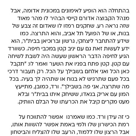
בהתחלה הוא הופיע לאימונים במכונית אדומה, אבל
מנהל הקבוצה אדורם קייסי הבהיר לו מהר מאוד
שזה נראה רע. שחקנים רמזו לו שאדום זה צבע של
בנות, או של הפועל תל אביב, והוא התרצה. כמו
שידע להתחבר ליצחקי, גרשון וברוכיאן בבית"ר, הוא
ידע לעשות זאת גם עם יניב קטן במכבי חיפה. כשוורד
הגיע לחיפה הדבר הראשון שעשה היה לשבת לשיחה
עם קטן. קטן פתח בפניו את השער ואמר לו: "תקבל
כאן הכל ואני אלחם בשבילך על הכל. רק תעבור דרכי
בכל פעם שתרגיש לא בנוח או שתהיה לך בעיה. בכל
מה שתרצה, אני פה בשבילך". ורד, כמובן, מתייעץ
המון עם אריק בנאדו, ששיחק איתו בבית"ר ובלא
מעט מקרים קיבל את הכרעתו של הבלם הוותיק.
כי זה עידן ורד. כמו שאמרנו  אפשר להתווכח על
רמת הכישרון שלו ולמי באמת אפשר להשוות אותו,
אבל הרצון שלו ללמוד, הרעב שלו להצליח והביטחון