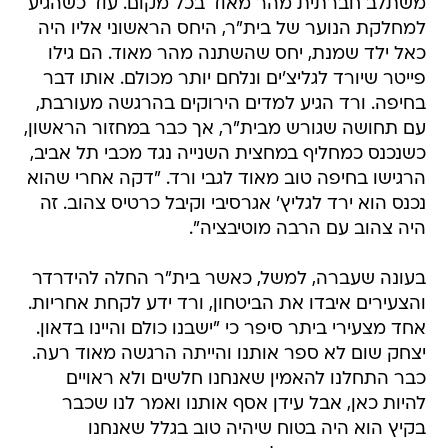
משתלב חברתית מהר מאוד בכל מקום. עוד כשהגיע
למחלקת הנוער של בית"ר, היחס הראשוני אליו היה
כאל ילד שמנת, יחס שהשתנה מהר מאוד. הם גילו
פייטר שיורד לגליצ'ים ונלחם יותר מכולם. אותו דבר
בחיפה. ורד הגיע למדים הירוקים בהרגשה מעורבת,
עם תחושה שגורש מבית"ר, אך כבר במחזור הראשון,
כשנכנס כמחליף במחצית השנייה נגד מכבי תל אביב,
הרגישו בחיפה טוב מאוד לגבי ורד. "דקה אחרי שהוא
נכנס הוא ירד לגליץ' אגרסיבי וקיבל כרטיס צהוב. זה
היה צהוב עם הרבה מוטיבציה".
בעונה שעברה, למשל, כאשר בית"ר החלה להידרדר
והצעירים איבדו את הביטחון, ורד ידע לקחת אחריות.
אחד מצעירי ביתר סיפר כי "ישבנו כולם והיינו בדאון.
יצחק שום לא ספר אותנו והייתה הרגשה מאוד רעה.
כבר התחלנו להאמין שאנחנו חלשים ולא ראויים
להיות כאן, אבל עידן אסף אותנו ואמר לנו שכבר
בקיץ הוא היה בטוח שיהיה טוב בגלל שאנחנו