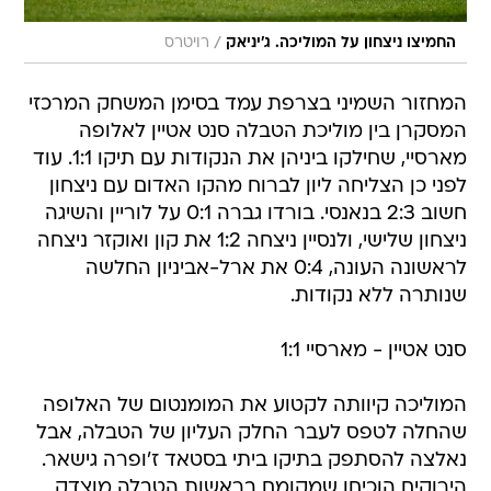
/
החמיצו ניצחון על המוליכה. ג'יניאק
רויטרס
המחזור השמיני בצרפת עמד בסימן המשחק המרכזי
המסקרן בין מוליכת הטבלה סנט אטיין לאלופה
מארסיי, שחילקו ביניהן את הנקודות עם תיקו 1:1. עוד
לפני כן הצליחה ליון לברוח מהקו האדום עם ניצחון
חשוב 2:3 בנאנסי. בורדו גברה 0:1 על לוריין והשיגה
ניצחון שלישי, ולנסיין ניצחה 1:2 את קון ואוקזר ניצחה
לראשונה העונה, 0:4 את ארל-אביניון החלשה
שנותרה ללא נקודות.
סנט אטיין - מארסיי 1:1
המוליכה קיוותה לקטוע את המומנטום של האלופה
שהחלה לטפס לעבר החלק העליון של הטבלה, אבל
נאלצה להסתפק בתיקו ביתי בסטאד ז'ופרה גישאר.
הירוקים הוכיחו שמקומם בראשות הטבלה מוצדק