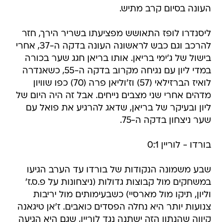
העונה בסיום קרב מתיש.
ליסנדרו לופז התאושש מפציעתו בשריר הירך, חזר
להרכב וגם כבש לראשונה העונה בדקה ה-37, אחרי
בישול של ג'ימי בריאן. אותו בריאן חגג שער בכורה
במדי ליון עם נגיחה מקרוב בדקה ה-55, כשאנדרה
לואיז הברזילאי (57) וז'וליאן פרה (70) כפו שוויון
מדהים אחרי שני מצבים נייחים. אבל זה היה היום של
ליון ובעיקר של בריאן, שדאג להרגיע את פואל עם
שער ניצחון בדקה ה-75.
בורדו - לוריין 0:1
שבע משמונה הנקודות של בורדו עד הערב הגיעו
במשחקים מול קבוצות גדולות (ניצחונות על פ.ס.ז'
וליון, תיקו מול מארסיי) כשבעימותים מול יריבות
צנועות יותר היא נחלה הפסדים כואבים. ז'אן טיגאנה
קיווה שהנתון הזה ישתנה נגד לוריין, שגם היא הגיעה