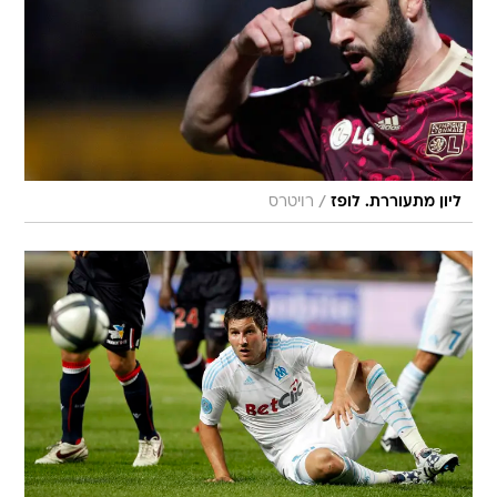
/
ליון מתעוררת. לופז
רויטרס